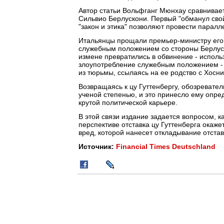
Автор статьи Вольфганг Мюнхау сравнивает
Сильвио Берлускони. Первый "обманул свой
"закон и этика" позволяют провести парал
Итальянцы прощали премьер-министру его и
служебным положением со стороны Берлуско
измене превратились в обвинение - исполь
злоупотребление служебным положением - 
из тюрьмы, ссылаясь на ее родство с Хосн
Возвращаясь к цу Гуттенбергу, обозревател
ученой степенью, и это принесло ему опре
крутой политической карьере.
В этой связи издание задается вопросом, к
перспективе отставка цу Гуттенберга окаже
вред, которой нанесет откладывание отстав
Источник:
Financial Times Deutschland