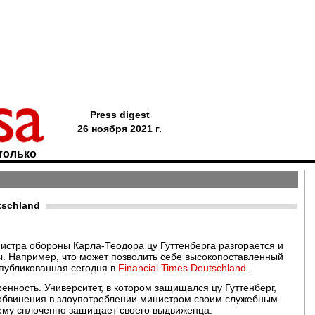
Press digest
26 ноября 2021 г.
только
tschland
истра обороны Карла-Теодора цу Гуттенберга разгорается и
ы. Например, что может позволить себе высокопоставленный
опубликованная сегодня в
Financial Times Deutschland
.
енность. Университет, в котором защищался цу Гуттенберг,
 обвинения в злоупотреблении министром своим служебным
ему сплоченно защищает своего выдвиженца.