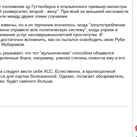
 положение цу Гуттенберга и итальянского премьер-министра
 университет, второй - жену". При всей их внешней несхожести
лели между двумя этими случаями.
змены, но и их терпение кончилось, когда "злоупотребление
ни отравило всю политическую систему", когда упреки в
зование услуг несовершеннолетней проститутки. И
достаточно вспомнить, как он пытался освободить свою Руби
и Мубараком.
ь указывает, что тот "жульническим" способом обзавелся
деленные блага, например, ученая степень помогла ему в его
ак следует вести себя ХСС. Естественно, в краткосрочной
тся для партии болезненной. Однако, полагает обозреватель,
ки, будет намного больше.