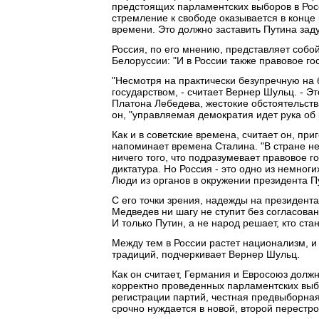
предстоящих парламентских выборов в Росс
стремление к свободе оказывается в конце
времени. Это должно заставить Путина задум
Россия, по его мнению, представляет собой
Белоруссии: "И в России также правовое го
"Несмотря на практически безупречную на 
государством, - считает Вернер Шульц. - 
Платона Лебедева, жестокие обстоятельства
он, "управляемая демократия идет рука об
Как и в советские времена, считает он, пр
напоминает времена Сталина. "В стране не
ничего того, что подразумевает правовое го
диктатура. Но Россия - это одно из немног
Люди из органов в окружении президента Пут
С его точки зрения, надежды на президент
Медведев ни шагу не ступит без согласован
И только Путин, а не народ решает, кто ст
Между тем в России растет национализм, и 
традиций, подчеркивает Вернер Шульц.
Как он считает, Германия и Евросоюз долж
корректно проведенных парламентских выбо
регистрации партий, честная предвыборная
срочно нуждается в новой, второй перестрой