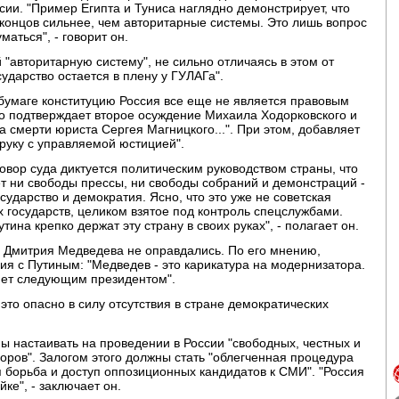
ии. "Пример Египта и Туниса наглядно демонстрирует, что
 концов сильнее, чем авторитарные системы. Это лишь вопрос
аться", - говорит он.
 "авторитарную систему", не сильно отличаясь в этом от
сударство остается в плену у ГУЛАГа".
бумаге конституцию Россия все еще не является правовым
Это подтверждает второе осуждение Михаила Ходорковского и
 смерти юриста Сергея Магницкого...". При этом, добавляет
 руку с управляемой юстицией".
иговор суда диктуется политическим руководством страны, что
т ни свободы прессы, ни свободы собраний и демонстраций -
сударство и демократия. Ясно, что это уже не советская
их государств, целиком взятое под контроль спецслужбами.
ина крепко держат эту страну в своих руках", - полагает он.
а Дмитрия Медведева не оправдались. По его мнению,
ия с Путиным: "Медведев - это карикатура на модернизатора.
анет следующим президентом".
это опасно в силу отсутствия в стране демократических
ны настаивать на проведении в России "свободных, честных и
ров". Залогом этого должны стать "облегченная процедура
 борьба и доступ оппозиционных кандидатов к СМИ". "Россия
ке", - заключает он.