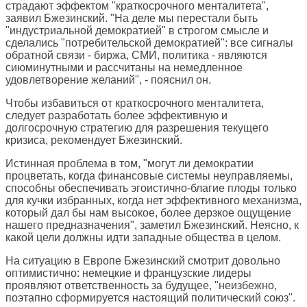
страдают эффектом "краткосрочного менталитета",
заявил Бжезинский. "На деле мы перестали быть
"индустриальной демократией" в строгом смысле и
сделались "потребительской демократией": все сигналы
обратной связи - биржа, СМИ, политика - являются
сиюминутными и рассчитаны на немедленное
удовлетворение желаний", - пояснил он.
Чтобы избавиться от краткосрочного менталитета,
следует разработать более эффективную и
долгосрочную стратегию для разрешения текущего
кризиса, рекомендует Бжезинский.
Истинная проблема в том, "могут ли демократии
процветать, когда финансовые системы неуправляемы,
способны обеспечивать эгоистично-благие плоды только
для кучки избранных, когда нет эффективного механизма,
который дал бы нам высокое, более дерзкое ощущение
нашего предназначения", заметил Бжезинский. Неясно, к
какой цели должны идти западные общества в целом.
На ситуацию в Европе Бжезинский смотрит довольно
оптимистично: немецкие и французские лидеры
проявляют ответственность за будущее, "неизбежно,
поэтапно сформируется настоящий политический союз".