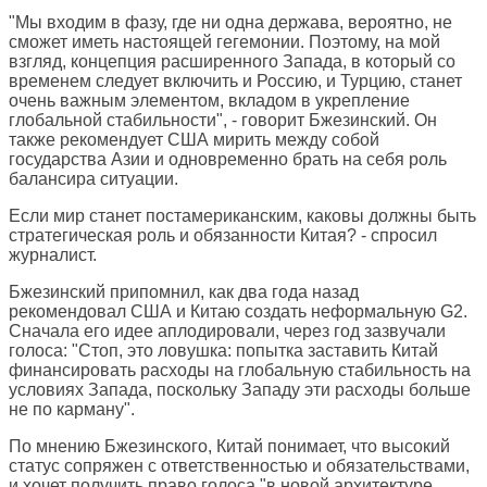
"Мы входим в фазу, где ни одна держава, вероятно, не
сможет иметь настоящей гегемонии. Поэтому, на мой
взгляд, концепция расширенного Запада, в который со
временем следует включить и Россию, и Турцию, станет
очень важным элементом, вкладом в укрепление
глобальной стабильности", - говорит Бжезинский. Он
также рекомендует США мирить между собой
государства Азии и одновременно брать на себя роль
балансира ситуации.
Если мир станет постамериканским, каковы должны быть
стратегическая роль и обязанности Китая? - спросил
журналист.
Бжезинский припомнил, как два года назад
рекомендовал США и Китаю создать неформальную G2.
Сначала его идее аплодировали, через год зазвучали
голоса: "Стоп, это ловушка: попытка заставить Китай
финансировать расходы на глобальную стабильность на
условиях Запада, поскольку Западу эти расходы больше
не по карману".
По мнению Бжезинского, Китай понимает, что высокий
статус сопряжен с ответственностью и обязательствами,
и хочет получить право голоса "в новой архитектуре,