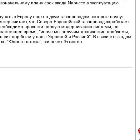
ервоначальному плану срок ввода Nabucco в эксплуатацию
тупать в Европу еще по двум газопроводам, которые начнут
нгер считает, что Северо-Европейский газопровод заработает
а необходимо провести полную модернизацию системы, по
 в настоящее время, "иначе мы получим технические проблемы,
 сих пор были у нас с Украиной и Россией". В связи с выходом
тво "Южного потока", заявляет Эттингер.