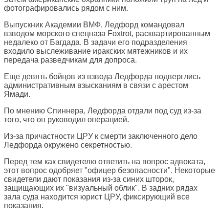
фотографировались рядом с ним.
Выпускник Академии ВМФ, Ледфорд командовал
взводом морского спецназа Foxtrot, расквартированным
недалеко от Багдада. В задачи его подразделения
входило выслеживание иракских мятежников и их
передача разведчикам для допроса.
Еще девять бойцов из взвода Ледфорда подверглись
административным взысканиям в связи с арестом
Ямади.
По мнению Спиннера, Ледфорда отдали под суд из-за
того, что он руководил операцией.
Из-за причастности ЦРУ к смерти заключенного дело
Ледфорда окружено секретностью.
Перед тем как свидетелю ответить на вопрос адвоката,
этот вопрос одобряет "офицер безопасности". Некоторые
свидетели дают показания из-за синих шторок,
защищающих их "визуальный облик". В задних рядах
зала суда находится юрист ЦРУ, фиксирующий все
показания.