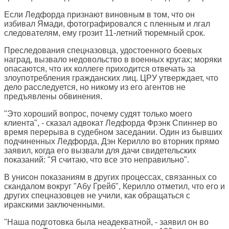
Если Ледфорда признают виновным в том, что он
избивал Ямади, фотографировался с пленным и лгал
следователям, ему грозит 11-летний тюремный срок.
Преследования спецназовца, удостоенного боевых
наград, вызвало недовольство в военных кругах; моряки
опасаются, что их коллеге приходится отвечать за
злоупотребления гражданских лиц. ЦРУ утверждает, что
дело расследуется, но никому из его агентов не
предъявлены обвинения.
"Это хороший вопрос, почему судят только моего
клиента", - сказал адвокат Ледфорда Фрэнк Спиннер во
время перерыва в судебном заседании. Один из бывших
подчиненных Ледфорда, Дэн Керилло во вторник прямо
заявил, когда его вызвали для дачи свидетельских
показаний: "Я считаю, что все это неправильно".
В унисон показаниям в других процессах, связанных со
скандалом вокруг "Абу Грейб", Керилло отметил, что его и
других спецназовцев не учили, как обращаться с
иракскими заключенными.
"Наша подготовка была неадекватной, - заявил он во