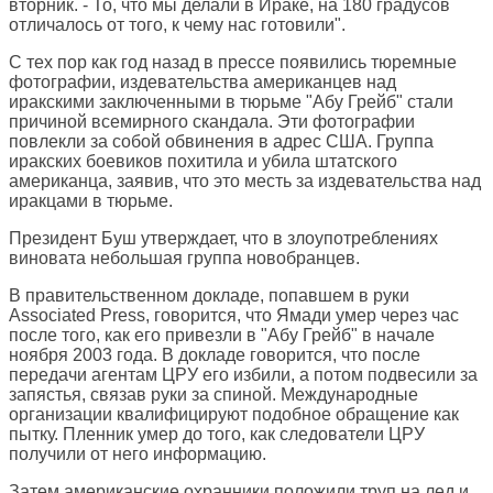
вторник. - То, что мы делали в Ираке, на 180 градусов
отличалось от того, к чему нас готовили".
С тех пор как год назад в прессе появились тюремные
фотографии, издевательства американцев над
иракскими заключенными в тюрьме "Абу Грейб" стали
причиной всемирного скандала. Эти фотографии
повлекли за собой обвинения в адрес США. Группа
иракских боевиков похитила и убила штатского
американца, заявив, что это месть за издевательства над
иракцами в тюрьме.
Президент Буш утверждает, что в злоупотреблениях
виновата небольшая группа новобранцев.
В правительственном докладе, попавшем в руки
Associated Press, говорится, что Ямади умер через час
после того, как его привезли в "Абу Грейб" в начале
ноября 2003 года. В докладе говорится, что после
передачи агентам ЦРУ его избили, а потом подвесили за
запястья, связав руки за спиной. Международные
организации квалифицируют подобное обращение как
пытку. Пленник умер до того, как следователи ЦРУ
получили от него информацию.
Затем американские охранники положили труп на лед и