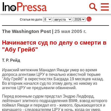
Статьи по дате
The Washington Post |
25 мая 2005 г.
Начинается суд по делу о смерти в
"Абу Грейб"
Т. Р. Рейд
Иракский мятежник Манадел Ямади умер во время
допроса агентами ЦРУ в печально известной тюрьме
"Абу Грейб" в окрестностях Багдада 19 месяцев назад.
Во вторник начался суд по этому делу, но никому из
агентов ЦРУ не предъявили обвинений.
Перед военным судом предстал Эндрю Ледфорд,
лейтенант элитного подразделения ВМФ, взвод которого
поймал Ямади и передал его - живого, брыкающегося и
кричащего - следователям ЦРУ в ночь, когда он умер.