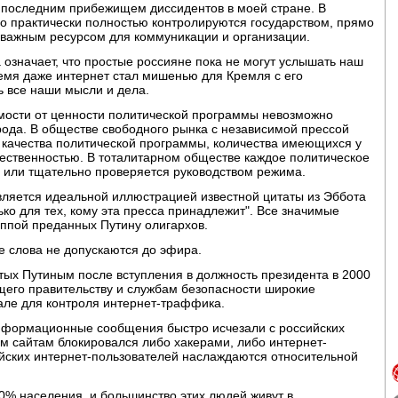
я последним прибежищем диссидентов в моей стране. В
дио практически полностью контролируются государством, прямо
 важным ресурсом для коммуникации и организации.
означает, что простые россияне пока не могут услышать наш
емя даже интернет стал мишенью для Кремля с его
ь все наши мысли и дела.
имости от ценности политической программы невозможно
арода. В обществе свободного рынка с независимой прессой
 качества политической программы, количества имеющихся у
щественностью. В тоталитарном обществе каждое политическое
 или тщательно проверяется руководством режима.
ляется идеальной иллюстрацией известной цитаты из Эббота
ко для тех, кому эта пресса принадлежит". Все значимые
ппой преданных Путину олигархов.
 слова не допускаются до эфира.
тых Путиным после вступления в должность президента в 2000
щего правительству и службам безопасности широкие
але для контроля интернет-траффика.
 информационные сообщения быстро исчезали с российских
ым сайтам блокировался либо хакерами, либо интернет-
йских интернет-пользователей наслаждаются относительной
20% населения, и большинство этих людей живут в