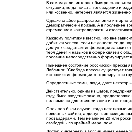
В самом деле, интернет быстро становитс
ситуации, когда печать, телевидение и ра
или косвенно, интернет является жизненно
Однако слабое распространение интернета 
демократический призыв. А в последнее вр
стремлением контролировать и отслеживат
Каждому политику известно, что вне завис
добиться успеха, если не донести ее до н
доступ к средствам информации зависит от
тебя денег и навыков в сфере связей с об
послание непосредственно формулируется
Нынешнее состояние российской прессы яв
Либлинга: "Свобода прессы существует толь
источники информации контролируются гру
Определенные темы, люди, даже некоторые
Действительно, одним из шагов, предприня
году, было введение закона, предоставляю
полномочия для отслеживания и в потенци
С тех пор были случаи, когда негативные
новостных сайтов, а доступ к оппозиционн
провайдерами. Тем не менее 28 млн росси
свободой - по крайней мере, пока.
Доступ к интернету в России имеет менее 