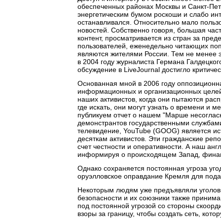
обеспеченных районах Москвы и Санкт-Пет
энергетическим бумом роскоши и слабо инт
останавливался. Относительно мало пользо
новостей. Собственно говоря, большая час
контент, просматривается из стран за пред
пользователей, еженедельно читающих попу
являются жителями России. Тем не менее э
в 2004 году журналиста Германа Галдецког
обсуждение в LiveJournal достигло критиче
Основанная мной в 2006 году оппозиционна
информационных и организационных целей.
наших активистов, когда они пытаются расп
где искать, они могут узнать о времени и 
публикуем отчет о нашем "Марше несоглас
демонстрантов государственными службами 
телевидение, YouTube (GOOG) является и
десяткам активистов. Эти гражданские репо
счет честности и оперативности. А наш ан
информируя о происходящем Запад, финан
Однако сохраняется постоянная угроза угод
оруэлловское оправдание Кремля для пода
Некоторым людям уже предъявляли уголов
безопасности и их союзники также принима
под постоянной угрозой со стороны скоор
взоры за границу, чтобы создать сеть, кото