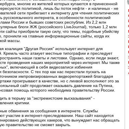
ербурга, многие из жителей которых купаются в принесенной
ересуются политикой, лишь бы поток нефти - и наличных - не
вателей сети прибегают к интернету для чтения политических
ть русскоязычного интернета, в особенности политический
елами России и бывших советских республик. Из 2,2 млн
лярные блоги ЖЖ (российского LiveJournal), только 1,2 млн
ти сайты приобрели такую силу, что темы, подобные убийству
о, проникли на главные информационные сайты, когда их
ской массы.
я коалиция "Другая Россия" использует интернет для
 Кремль часто атакует местные типографии и преследует
ространять наши газеты и листовки. Однако, если люди знают,
месте проведения наших мероприятий через интернет. Мы также
ных", включающий в себя видеозаписи избиения
безопасности. С тех пор как нас перестали пускать на
сточником импровизированных видеорепортажей благодаря
ртажи проигрывают в качестве, но с лихвой восполняют это за
глоязычный сайт продолжает оказывать давление на Путина,
совая помощь которого необходима правительству России.
ить в тюрьму за "экстремистские высказывания" -
вления критики.
ные обвинения за сообщения в интернете. Службы
ют участие в интернет-преследовании. Наш сайт находится
динировано действующих хакеров, что вынуждает нас обращать
рую правительство не сможет закрыть.