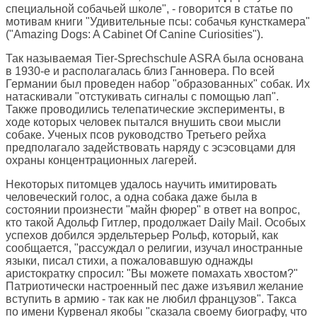
специальной собачьей школе", - говорится в статье по
мотивам книги "Удивительные псы: собачья кунсткамера"
("Amazing Dogs: A Cabinet Of Canine Curiosities").
Так называемая Tier-Sprechschule ASRA была основана
в 1930-е и располагалась близ Ганновера. По всей
Германии был проведен набор "образованных" собак. Их
натаскивали "отстукивать сигналы с помощью лап".
Также проводились телепатические эксперименты, в
ходе которых человек пытался внушить свои мысли
собаке. Ученых псов руководство Третьего рейха
предполагало задействовать наряду с эсэсовцами для
охраны концентрационных лагерей.
Некоторых питомцев удалось научить имитировать
человеческий голос, а одна собака даже была в
состоянии произнести "майн фюрер" в ответ на вопрос,
кто такой Адольф Гитлер, продолжает Daily Mail. Особых
успехов добился эрдельтерьер Рольф, который, как
сообщается, "рассуждал о религии, изучал иностранные
языки, писал стихи, а пожаловавшую однажды
аристократку спросил: "Вы можете помахать хвостом?"
Патриотически настроенный пес даже изъявил желание
вступить в армию - так как не любил французов". Такса
по имени Курвенал якобы "сказала своему биографу, что