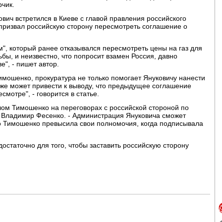
рчик.
вич встретился в Киеве с главой правления российского
призвал российскую сторону пересмотреть соглашение о
ом", который ранее отказывался пересмотреть цены на газ для
бы, и неизвестно, что попросит взамен Россия, давно
", - пишет автор.
мошенко, прокуратура не только помогает Януковичу нанести
акже может привести к выводу, что предыдущее соглашение
мотре", - говорится в статье.
лом Тимошенко на переговорах с российской стороной по
ог Владимир Фесенко. - Администрация Януковича сможет
что Тимошенко превысила свои полномочия, когда подписывала
остаточно для того, чтобы заставить российскую сторону