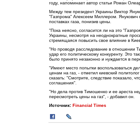
году, напоминает автор статьи Роман Олеа
Между тем президент Украины Виктор Януко
"Газпрома" Алексеем Миллером. Янукович 
поставках газа, понизив цены.
"Пока неясно, согласится ли на это "Газпр
Украины, несмотря на неоднократные прось
стремящаяся повысить свое влияние в Киеве
"Но проводя расследование в отношении Ти
удар его политическому конкуренту. Это т
было принято незаконно и нуждается в перес
"Имеют место попытки воспользоваться де
ценам на газ, - отметил киевский политол
сказать: "Смотрите, следствие показало, 
соглашения".
"Но дела против Тимошенко и ее ареста нед
пересмотреть цены на газ", - добавил он.
Источник:
Financial Times