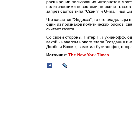
расширении пользования интернетом может
политическими новостями, поясняет газета
запрет сайтов типа "Скайп" и G-mail, чьи
Что касается "Яндекса", то его владельцы
один из признаков политических рисков, св
считает газета.
Со своей стороны, Питер Н. Лукианофф, од
вехой - началом нового этапа "создания инт
Джобс и Возняк, заметил Лукианофф, подр
Источник:
The New York Times