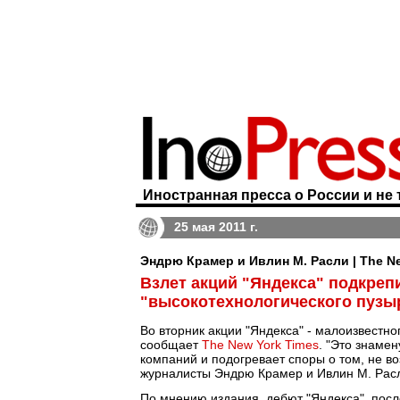
Иностранная пресса о России и не 
25 мая 2011 г.
Эндрю Крамер и Ивлин М. Расли | The N
Взлет акций "Яндекса" подкреп
"высокотехнологического пузы
Во вторник акции "Яндекса" - малоизвестн
сообщает
The New York Times
. "Это знаме
компаний и подогревает споры о том, не во
журналисты Эндрю Крамер и Ивлин М. Рас
По мнению издания, дебют "Яндекса", после