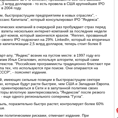
,3 млрд долларов - то есть провела в США крупнейшее IPO
в 2004 году.
м, быстрорастущим предприятиям в новых отраслях", -
ссанс Капитала", который консультировал IPO "Яндекса".
гических компаний в очередной раз пробуждает страх перед
 взлеты нескольких интернет-компаний за последние недели
дот-комов, который закончился крахом. "Renren, прозванный
 своего IPO подскочил на 29%. LinkedIn, который на вторичных
е капитализации 2,5 млрд долларов, теперь стоит более 8
т-апу, "Яндекс" возник на пустом месте: в 1997 году его
зик Илья Сегалович, используя алгоритм, который сами
текстов. "Российские программисты традиционно блистают при
а тех, что используются при поиске. Они опираются на
СССР", - поясняет издание.
ний, имеющих сильные позиции в быстрорастущем секторе
х, которые будут расти быстрее, чем США и Западная Европа.
т ориентироваться в Сети и в запутанной политике своих
есторы вплотную заинтересовались "Яндексом" после резкого
 - еще одного регионального соперника "Гугла".
ибыль, поразительно быстро растет, контролирует более 60%
que.
ыми политическими рисками, отмечает издание. При