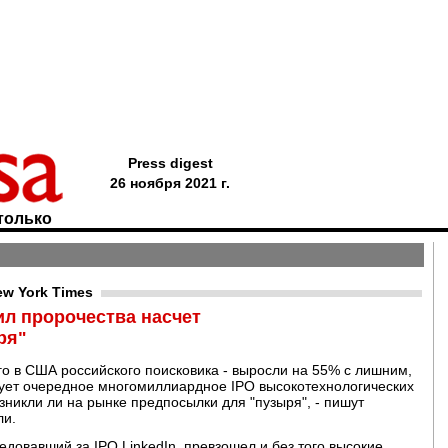
Press digest
26 ноября 2021 г.
только
ew York Times
ил пророчества насчет
ря"
ого в США российского поисковика - выросли на 55% с лишним,
нует очередное многомиллиардное IPO высокотехнологических
зникли ли на рынке предпосылки для "пузыря", - пишут
ли.
довавший за IPO LinkedIn, превзошел и без того высокие