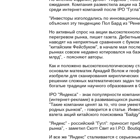
ожидания. Компания разместила акции на 1
среди интернет-компаний после IPO "Гугла" 
"Инвесторы изголодались по инновационны
объяснил эту тенденцию Пол Бард из "Рене
Но активный спрос на акции высокотехноло
перегревом рынка, пишет газета. Дебютные
наводят на неприятные сравнения с бумом 
"китайским Фейсбуком", в начале мая после
рынках совсем недавно котировался на баз
млрд", - поясняют авторы.
Как и положено высокотехнологическому стар
основали математик Аркадий Волож и геофи
изобрели для сканирования кириллических 
решении сложных математических задач тип
богатые традиции научного образования в 
IPO "Яндекса" - знак популярности компа
(интернет-рекламе) в развивающихся рынка
"Такие компании ценят за то, что они умею
родных рынков", - говорится в статье. Инв
взлета акций китайского поисковика "Байду"
"Яндекс" - российский "Гугл": приносит пр
рынка", - заметил Скотт Свит из I.P.O. Bouti
И все же "Яндекс" сталкивается с серьезн