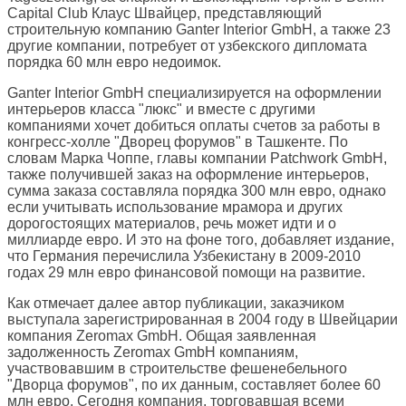
Capital Club Клаус Швайцер, представляющий
строительную компанию Ganter Interior GmbH, а также 23
другие компании, потребует от узбекского дипломата
порядка 60 млн евро недоимок.
Ganter Interior GmbH специализируется на оформлении
интерьеров класса "люкс" и вместе с другими
компаниями хочет добиться оплаты счетов за работы в
конгресс-холле "Дворец форумов" в Ташкенте. По
словам Марка Чоппе, главы компании Patchwork GmbH,
также получившей заказ на оформление интерьеров,
сумма заказа составляла порядка 300 млн евро, однако
если учитывать использование мрамора и других
дорогостоящих материалов, речь может идти и о
миллиарде евро. И это на фоне того, добавляет издание,
что Германия перечислила Узбекистану в 2009-2010
годах 29 млн евро финансовой помощи на развитие.
Как отмечает далее автор публикации, заказчиком
выступала зарегистрированная в 2004 году в Швейцарии
компания Zeromax GmbH. Общая заявленная
задолженность Zeromax GmbH компаниям,
участвовавшим в строительстве фешенебельного
"Дворца форумов", по их данным, составляет более 60
млн евро. Сегодня компания, торговавшая всеми