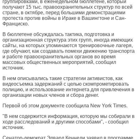
группировками, в еженедельном бюллетене, который
получают 15 тыс. правоохранительных структур по всей
стране, в октябре, перед большими демонстрациями
протеста против войны в Ираке в Вашингтоне и Сан-
Франциско.
В бюллетене обсуждалась тактика, подготовка и
организационная структура этих групп, иногда имеющих
сайты, на которых упоминаются тренировочные лагеря,
где обучают, как создавать помехи движению транспорта
и работе правоохранительных органов во время
массовых общественных мероприятий, сообщил
источник.
В нем описывались такие стратегии активистов, как
видеосъемка задержаний с целью скомпрометировать
полицию, и использование интернета для привлечения в
организации новых членов и сбора денег.
Первой об этом документе сообщила New York Times.
"В нем содержится информация, которую мы собирали в
ходе расследований и другими способами", - сообщил
источник.
Сенатор-демократ Эдвард Кеннеди заявил в программе