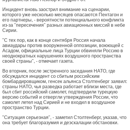
Инцидент вновь заострил внимание на сценарии,
которого уже несколько месяцев опасаются Пентагон и
его партнеры, - вероятности потенциального конфликта
из-за "пересечения" разных авиационных миссий в небе
Сирии.
"С тех пор, как в конце сентября Россия начала
авиаудары против вооруженной оппозиции, воюющей с
Асадом, официальные лица Турции обвиняли Россию в
неоднократных нарушениях воздушного пространства
своей страны", - отмечает газета.
Во вторник, после экстренного заседания НАТО, где
обсуждался инцидент со сбитым российским
бомбардировщиком, генсек альянса Столтенберг заявил:
страны НАТО, чья разведка работает вблизи места, где
был сбит российский самолет, подтвердили турецкую
версию событий и отвергли утверждения России, что
самолет летел над Сирией и не входил в воздушное
пространство Турции.
"Ситуация серьезная", - заметил Столтенберг, указав, что
она требует благоразумия и деэскалации обстановки.