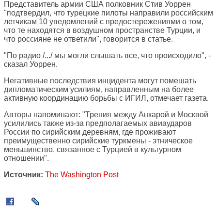
Представитель армии США полковник Стив Уоррен
"подтвердил, что турецкие пилоты направили российским
летчикам 10 уведомлений с предостережениями о том,
что те находятся в воздушном пространстве Турции, и
что россияне не ответили", говорится в статье.
"По радио /.../ мы могли слышать все, что происходило", -
сказал Уоррен.
Негативные последствия инцидента могут помешать
дипломатическим усилиям, направленным на более
активную координацию борьбы с ИГИЛ, отмечает газета.
Авторы напоминают: "Трения между Анкарой и Москвой
усилились также из-за предполагаемых авиаударов
России по сирийским деревням, где проживают
преимущественно сирийские туркмены - этническое
меньшинство, связанное с Турцией в культурном
отношении".
Источник:
The Washington Post