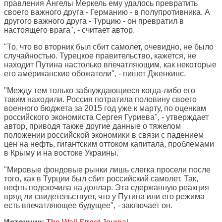
правления Ангелы Меркель ему удалось превратить
своего важного друга - Германию - в полупротивника. А
другого важного друга - Турцию - он превратил в
настоящего врага", - считает автор.
"То, что во вторник был сбит самолет, очевидно, не было
случайностью. Турецкое правительство, кажется, не
находит Путина настолько впечатляющим, как некоторые
его американские обожатели", - пишет Дженкинс.
"Между тем только заблуждающиеся когда-либо его
таким находили. Россия потратила половину своего
военного бюджета за 2015 год уже к марту, по оценкам
российского экономиста Сергея Гуриева", - утверждает
автор, приводя также другие данные о тяжелом
положении российской экономики в связи с падением
цен на нефть, гигантским оттоком капитала, проблемами
в Крыму и на востоке Украины.
"Мировые фондовые рынки лишь слегка просели после
того, как в Турции был сбит российский самолет. Так,
нефть подскочила на доллар. Эта сдержанную реакция
вряд ли свидетельствует, что у Путина или его режима
есть впечатляющее будущее", - заключает он.