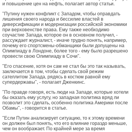
и повышение цен на нефть, полагает автор статьи.
"Путину нужен конфликт с Западом, чтобы оправдать
лишения своего народа и бессилие властей в
диверсификации и модернизации российской экономики
при верховенстве права. Ему также необходимо
соучастие Запада, которое он в основном получил, -
рассуждает журналист, - иначе трудно понять, например,
почему его спортсмены-обманщики были допущены на
Олимпиаду в Лондоне, более того - ему было разрешено
провести свою Олимпиаду в Сочи".
"Его спасение, хотя он сам не стал бы это так называть,
заключается в том, чтобы сделать свой режим
сателлитом Запада, рядясь в костюм равной ему
супердержавы", - полагает Дженкинс.
"По правде говоря, есть люди на Западе, которые хотели
бы оказать ему услугу, но западная политика вряд ли
позволит это сделать, особенно политика Америки после
Обамы", - говорится в статье.
"Если Путин анализирует ситуацию, то к этому времени
он должен был понять, что его влияние гораздо меньше,
чем он воображает. По крайней мере за время