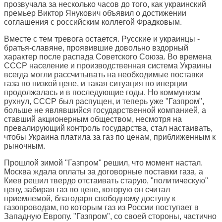
прозвучала за несколько часов до того, как украинский
премьер Виктор Янукович объявил о достижении
соглашения с российским коллегой Фрадковым.
Вместе с тем тревога остается. Русские и украинцы -
братья-славяне, проявившие довольно вздорный
характер после распада Советского Союза. Во времена
СССР население и производственная система Украины
всегда могли рассчитывать на необходимые поставки
газа по низкой цене, и такая ситуация по инерции
продолжалась и в последующие годы. Но коммунизм
рухнул, СССР был распущен, и теперь уже "Газпром",
больше не являвшийся государственной компанией, а
ставший акционерным обществом, несмотря на
превалирующий контроль государства, стал настаивать,
чтобы Украина платила за газ по ценам, приближенным к
рыночным.
Прошлой зимой "Газпром" решил, что момент настал.
Москва ждала оплаты за договорные поставки газа, а
Киев решил твердо отстаивать старую, "политическую"
цену, забирая газ по цене, которую он считал
приемлемой, благодаря свободному доступу к
газопроводам, по которым газ из России поступает в
Западную Европу. "Газпром", со своей стороны, частично