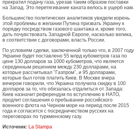
прекратил подачу газа, урезав таким образом поставки
на Запад. Это перетягивание каната велось в ущерб нам.
Большинство политических аналитиков увидели корень
этой проблемы в желании Путина призвать Украину к
порядку посредством газового шантажа и, кроме того,
дать почувствовать Западной Европе, насколько велика,
в соответствии с договорами, власть России.
По условиям сделки, заключенной только что, в 2007 году
Украине будет поставлено 55 млрд кубометров газа по
цене 130 долларов за 1000 кубометров, что является
серединным решением между 230 долларами, на
которые рассчитывал "Газпром", и 95 долларами,
которые был готов платить Киев. В Москве вчера
вечером говорили, что Украина получила скидку в 100
долларов за то, что обязалась отдалиться от Запада:
Киев назначит референдум по вступлению в НАТО,
продлит соглашения о пребывании российского
военного флота на Черном море на период после 2015
года и согласится с посредничеством русских на
переговорах по туркменскому газу.
Источник:
La Stampa