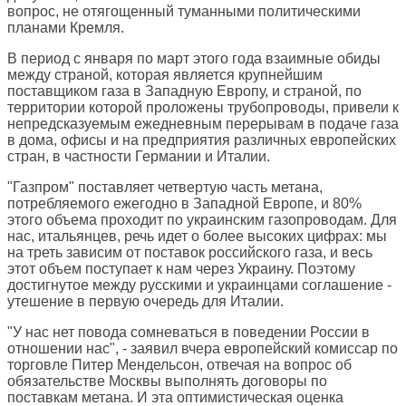
вопрос, не отягощенный туманными политическими
планами Кремля.
В период с января по март этого года взаимные обиды
между страной, которая является крупнейшим
поставщиком газа в Западную Европу, и страной, по
территории которой проложены трубопроводы, привели к
непредсказуемым ежедневным перерывам в подаче газа
в дома, офисы и на предприятия различных европейских
стран, в частности Германии и Италии.
"Газпром" поставляет четвертую часть метана,
потребляемого ежегодно в Западной Европе, и 80%
этого объема проходит по украинским газопроводам. Для
нас, итальянцев, речь идет о более высоких цифрах: мы
на треть зависим от поставок российского газа, и весь
этот объем поступает к нам через Украину. Поэтому
достигнутое между русскими и украинцами соглашение -
утешение в первую очередь для Италии.
"У нас нет повода сомневаться в поведении России в
отношении нас", - заявил вчера европейский комиссар по
торговле Питер Мендельсон, отвечая на вопрос об
обязательстве Москвы выполнять договоры по
поставкам метана. И эта оптимистическая оценка