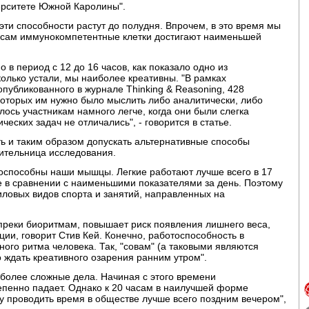
ерситете Южной Каролины".
, эти способности растут до полудня. Впрочем, в это время мы
асам иммунокомпетентные клетки достигают наименьшей
о в период с 12 до 16 часов, как показало одно из
колько устали, мы наиболее креативны. "В рамках
 опубликованного в журнале Thinking & Reasoning, 428
которых им нужно было мыслить либо аналитически, либо
ось участникам намного легче, когда они были слегка
еских задач не отличались", - говорится в статье.
ть и таким образом допускать альтернативные способы
дительница исследования.
тоспособны наши мышцы. Легкие работают лучше всего в 17
е в сравнении с наименьшими показателями за день. Поэтому
иловых видов спорта и занятий, направленных на
вопреки биоритмам, повышает риск появления лишнего веса,
ии, говорит Стив Кей. Конечно, работоспособность в
ного ритма человека. Так, "совам" (а таковыми являются
 ждать креативного озарения ранним утром".
иболее сложные дела. Начиная с этого времени
епенно падает. Однако к 20 часам в наилучшей форме
у проводить время в обществе лучше всего поздним вечером",