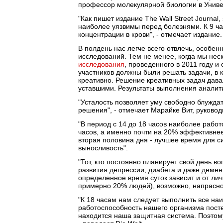
профессор молекулярной биологии в Унив
"Как пишет издание The Wall Street Journal
наиболее уязвимы перед болезнями. К 9 ч
концентрации в крови", - отмечает издание.
В полдень нас легче всего отвлечь, особенн
исследований. Тем не менее, когда мы нес
исследования
, проведенного в 2011 году и
участников должны были решать задачи, в 
креативно. Решение креативных задач давал
уставшими. Результаты выполнения аналитич
"Усталость позволяет уму свободно блужда
решения", - отмечает Марайке Вит, руково
"В период с 14 до 18 часов наиболее рабо
часов, а именно почти на 20% эффективне
вторая половина дня - лучшее время для с
выносливость".
"Тот, кто постоянно планирует свой день 
развития депрессии, диабета и даже деменц
определенное время суток зависит и от лич
примерно 20% людей), возможно, напрасно
"К 18 часам нам следует выполнить все на
работоспособность нашего организма пост
находится наша защитная система. Поэтом