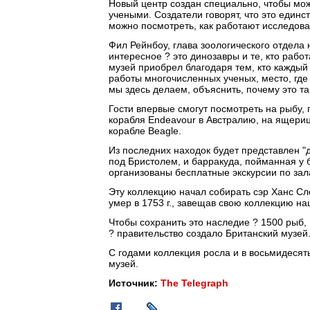
Новый центр создан специально, чтобы мож
учеными. Создатели говорят, что это единс
можно посмотреть, как работают исследова
Фил Рейнбоу, глава зоологического отдела 
интересное ? это динозавры и те, кто рабо
музей приобрел благодаря тем, кто каждый 
работы многочисленных ученых, место, где
мы здесь делаем, объяснить, почему это та
Гости впервые смогут посмотреть на рыбу,
корабля Endeavour в Австралию, на ящериц
корабле Beagle.
Из последних находок будет представлен "
под Бристолем, и барракуда, пойманная у 
организованы бесплатные экскурсии по зал
Эту коллекцию начал собирать сэр Ханс Сло
умер в 1753 г., завещав свою коллекцию на
Чтобы сохранить это наследие ? 1500 рыб, 
? правительство создало Британский музей
С годами коллекция росла и в восьмидесят
музей.
Источник:
The Telegraph