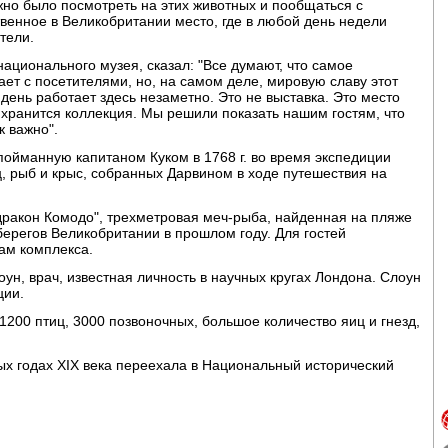
но было посмотреть на этих животных и пообщаться с
твенное в Великобритании место, где в любой день недели
тели.
национального музея, сказал: "Все думают, что самое
тает с посетителями, но, на самом деле, мировую славу этот
день работает здесь незаметно. Это не выставка. Это место
 хранится коллекция. Мы решили показать нашим гостям, что
к важно".
 пойманную капитаном Куком в 1768 г. во время экспедиции
, рыб и крыс, собранных Дарвином в ходе путешествия на
дракон Комодо", трехметровая меч-рыба, найденная на пляже
берегов Великобритании в прошлом году. Для гостей
ам комплекса.
ун, врач, известная личность в научных кругах Лондона. Слоун
ции.
1200 птиц, 3000 позвоночных, большое количество яиц и гнезд,
.
ых годах XIX века переехала в Национальный исторический