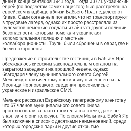
дней в конце сентября 1941 года. Тогда 33771 украинский
еврей (по подсчетам самих нацистов) был расстрелян на
еврейском кладбище вблизи Бабьего Яра, недалеко от
Киева. Сами согнанные полагали, что их транспортируют
в трудовые лагеря, однако их просто расстреляли из
пулеметов немецкие солдаты из айнзатцгруппы полиции
безопасности, которым помогали украинская
вспомогательная полиция и местные
коллаборационисты. Трупы были сброшены в овраг, где и
были похоронены.
Предложение о строительстве гостиницы в Бабьем Яре
обсуждалось киевским законодательным органом на
закрытом заседании на прошлой неделе, однако
благодаря члену муниципального совета Сергей
Мельнику, политическому противнику нынешнего мэра
Леонида Черновецкого, сведения просочились с
украинские и израильские СМИ.
Мельник рассказал Еврейскому телеграфному агентству,
что 67 членов муниципального совета Киева
проголосовали за план строительства отеля, даже не
зная, за что они голосуют. По словам Мельника, Бабий Яр
был включен в список с десятками наименований, среди
которых городские парки и другие открытые