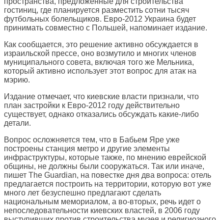
пространства, предложенные для строительства
гостиниц, где планируется разместить сотни тысяч
футбольных болельщиков. Евро-2012 Украина будет
принимать совместно с Польшей, напоминает издание.
Как сообщается, это решение активно обсуждается в
израильской прессе, оно возмутило и многих членов
муниципального совета, включая того же Мельника,
который активно использует этот вопрос для атак на
мэрию.
Издание отмечает, что киевские власти признали, что
план застройки к Евро-2012 году действительно
существует, однако отказались обсуждать какие-либо
детали.
Вопрос осложняется тем, что в Бабьем Яре уже
построены станция метро и другие элементы
инфраструктуры, которые также, по мнению еврейской
общины, не должны были сооружаться. Так или иначе,
пишет The Guardian, на повестке дня два вопроса: отель
предлагается построить на территории, которую вот уже
много лет безуспешно предлагают сделать
национальным мемориалом, а во-вторых, речь идет о
непоследовательности киевских властей, в 2006 году
выступивших против строительства музея и религиозного