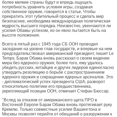
более мелкие страны будут и впредь ощущать
потребность уравнять условия игры, создавая
собственное оружие, говорится в статье. Чтобы
прекратить этот губительный процесс и сделать мир
безопаснее, необходима международная политическая
мудрость высшего порядка. Неизвестно, увенчаются ли
усилия Обамы успехом, но он явно пытается быть на
высоте положения.
Всего в пятый раз с 1945 года СБ ООН проводил
заседание на уровне глав государств, и впервые на нем
председательствовал американский президент, пишет
Le
Temps
. Барак Обама вновь рассказал о своем видении
мира без ядерного оружия; более того, ему удалось
убедить русских, китайцев и других лидеров единогласно
утвердить резолюцию о борьбе с распространением
ядерного оружия и сокращении ядерных арсеналов. Это
- дипломатический успех президента США, разворот
относительно политики его предшественника,
укрепляющий позиции ООН, отмечает Стефан Бюссар.
"Вслед за отказом от американского щита ПРО в
Восточной Европе Барак Обама вновь протягивает руку
Кремлю. Только совместные усилия Вашингтона и
Москвы позволят перейти от обещаний о разоружении к