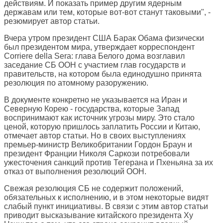
действиям. И показать пример другим ядерным
державам или тем, которые вот-вот станут таковыми", -
резюмирует автор статьи.
Вчера утром президент США Барак Обама физически
был президентом мира, утверждает корреспондент
Corriere della Sera
: глава Белого дома возглавил
заседание СБ ООН с участием глав государств и
правительств, на котором была единодушно принята
резолюция по атомному разоружению.
В документе конкретно не указывается на Иран и
Северную Корею - государства, которые Запад
воспринимают как источник угрозы миру. Это стало
ценой, которую пришлось заплатить России и Китаю,
отмечает автор статьи. Но в своих выступлениях
премьер-министр Великобритании Гордон Браун и
президент Франции Николя Саркози потребовали
ужесточения санкций против Тегерана и Пхеньяна за их
отказ от выполнения резолюций ООН.
Свежая резолюция СБ не содержит положений,
обязательных к исполнению, и в этом некоторые видят
слабый пункт инициативы. В связи с этим автор статьи
приводит высказывание китайского президента Ху