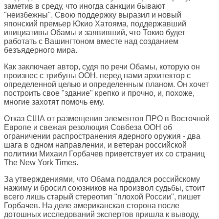
заметив в среду, что иногда санкции бывают
"неизбежны". Свою поддержку выразил и новый
японский премьер Юкио Хатояма, поддержавший
инициативы Обамы и заявивший, что Токио будет
работать с Вашингтоном вместе над созданием
безъядерного мира.
Как заключает автор, судя по речи Обамы, которую он
произнес с трибуны ООН, перед нами архитектор с
определенной целью и определенным планом. Он хочет
построить свое "здание" крепко и прочно, и, похоже,
многие захотят помочь ему.
Отказ США от размещения элементов ПРО в Восточной
Европе и свежая резолюция Совбеза ООН об
ограничении распространения ядерного оружия - два
шага в одном направлении, и ветеран российской
политики Михаил Горбачев приветствует их со страниц
The New York Times
.
За утверждениями, что Обама поддался российскому
нажиму и бросил союзников на произвол судьбы, стоит
всего лишь старый стереотип "плохой России", пишет
Горбачев. На деле американская сторона после
дотошных исследований экспертов пришла к выводу,