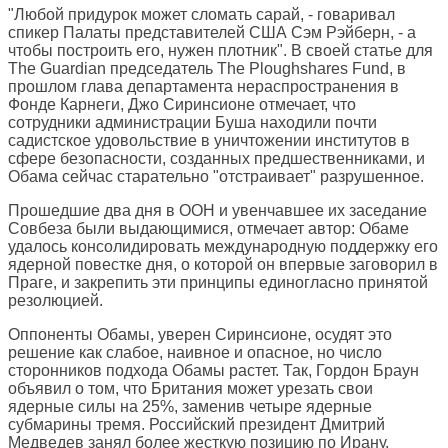
"Любой придурок может сломать сарай, - говаривал
спикер Палаты представителей США Сэм Рэйберн, - а
чтобы построить его, нужен плотник". В своей статье для
The Guardian
председатель The Ploughshares Fund, в
прошлом глава департамента нераспространения в
Фонде Карнеги, Джо Сиринсионе отмечает, что
сотрудники администрации Буша находили почти
садистское удовольствие в уничтожении институтов в
сфере безопасности, созданных предшественниками, и
Обама сейчас старательно "отстраивает" разрушенное.
Прошедшие два дня в ООН и увенчавшее их заседание
Совбеза были выдающимися, отмечает автор: Обаме
удалось консолидировать международную поддержку его
ядерной повестке дня, о которой он впервые заговорил в
Праге, и закрепить эти принципы единогласно принятой
резолюцией.
Оппоненты Обамы, уверен Сиринсионе, осудят это
решение как слабое, наивное и опасное, но число
сторонников подхода Обамы растет. Так, Гордон Браун
объявил о том, что Британия может урезать свои
ядерные силы на 25%, заменив четыре ядерные
субмарины тремя. Российский президент Дмитрий
Медведев занял более жесткую позицию по Ирану,