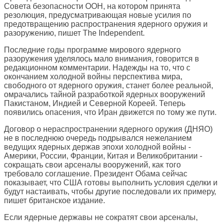
Совета безопасности ООН, на котором принята
резолюция, предусматривающая новые усилия по
предотвращению распространения ядерного оружия и
разоружению, пишет
The Independent
.
Последние годы программе мирового ядерного
разоружения уделялось мало внимания, говорится в
редакционном комментарии. Надежды на то, что с
окончанием холодной войны перспектива мира,
свободного от ядерного оружия, станет более реальной,
омрачались тайной разработкой ядерных вооружений
Пакистаном, Индией и Северной Кореей. Теперь
появились опасения, что Иран движется по тому же пути.
Договор о нераспространении ядерного оружия (ДНЯО)
не в последнюю очередь подрывался нежеланием
ведущих ядерных держав эпохи холодной войны -
Америки, России, Франции, Китая и Великобритании -
сокращать свои арсеналы вооружений, как того
требовало соглашение. Президент Обама сейчас
показывает, что США готовы выполнить условия сделки и
будут настаивать, чтобы другие последовали их примеру,
пишет британское издание.
Если ядерные державы не сократят свои арсеналы,