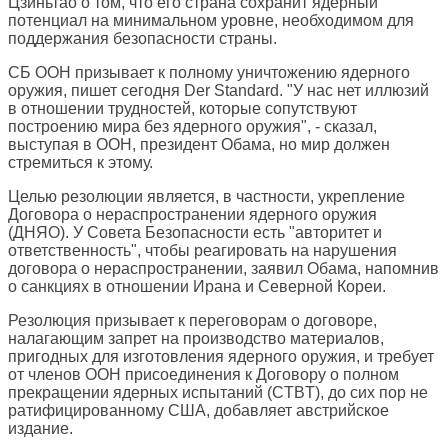
Цзиньтао о том, что его страна сохранит ядерный
потенциал на минимальном уровне, необходимом для
поддержания безопасности страны.
СБ ООН призывает к полному уничтожению ядерного
оружия, пишет сегодня
Der Standard
. "У нас нет иллюзий
в отношении трудностей, которые сопутствуют
построению мира без ядерного оружия", - сказал,
выступая в ООН, президент Обама, но мир должен
стремиться к этому.
Целью резолюции является, в частности, укрепление
Договора о нераспространении ядерного оружия
(ДНЯО). У Совета Безопасности есть "авторитет и
ответственность", чтобы реагировать на нарушения
договора о нераспространении, заявил Обама, напомнив
о санкциях в отношении Ирана и Северной Кореи.
Резолюция призывает к переговорам о договоре,
налагающим запрет на производство материалов,
пригодных для изготовления ядерного оружия, и требует
от членов ООН присоединения к Договору о полном
прекращении ядерных испытаний (CTBT), до сих пор не
ратифицированному США, добавляет австрийское
издание.