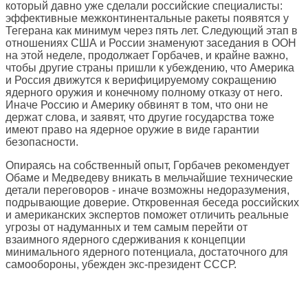
который давно уже сделали российские специалисты:
эффективные межконтинентальные ракеты появятся у
Тегерана как минимум через пять лет. Следующий этап в
отношениях США и России знаменуют заседания в ООН
на этой неделе, продолжает Горбачев, и крайне важно,
чтобы другие страны пришли к убеждению, что Америка
и Россия движутся к верифицируемому сокращению
ядерного оружия и конечному полному отказу от него.
Иначе Россию и Америку обвинят в том, что они не
держат слова, и заявят, что другие государства тоже
имеют право на ядерное оружие в виде гарантии
безопасности.
Опираясь на собственный опыт, Горбачев рекомендует
Обаме и Медведеву вникать в мельчайшие технические
детали переговоров - иначе возможны недоразумения,
подрывающие доверие. Откровенная беседа российских
и американских экспертов поможет отличить реальные
угрозы от надуманных и тем самым перейти от
взаимного ядерного сдерживания к концепции
минимального ядерного потенциала, достаточного для
самообороны, убежден экс-президент СССР.