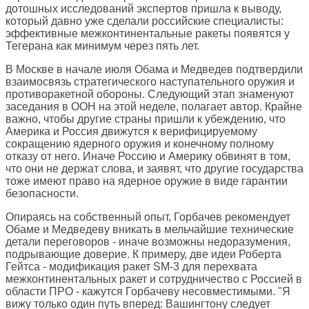
дотошных исследований экспертов пришла к выводу,
который давно уже сделали российские специалисты:
эффективные межконтинентальные ракеты появятся у
Тегерана как минимум через пять лет.
В Москве в начале июля Обама и Медведев подтвердили
взаимосвязь стратегического наступательного оружия и
противоракетной обороны. Следующий этап знаменуют
заседания в ООН на этой неделе, полагает автор. Крайне
важно, чтобы другие страны пришли к убеждению, что
Америка и Россия движутся к верифицируемому
сокращению ядерного оружия и конечному полному
отказу от него. Иначе Россию и Америку обвинят в том,
что они не держат слова, и заявят, что другие государства
тоже имеют право на ядерное оружие в виде гарантии
безопасности.
Опираясь на собственный опыт, Горбачев рекомендует
Обаме и Медведеву вникать в мельчайшие технические
детали переговоров - иначе возможны недоразумения,
подрывающие доверие. К примеру, две идеи Роберта
Гейтса - модификация ракет SM-3 для перехвата
межконтинентальных ракет и сотрудничество с Россией в
области ПРО - кажутся Горбачеву несовместимыми. "Я
вижу только один путь вперед: Вашингтону следует