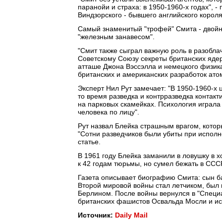
паранойи и страха: в 1950-1960-х годах", -
Виндзорского - бывшего английского короля
Самый знаменитый "трофей" Смита - двойн
"железным занавесом".
"Смит также сыграл важную роль в разобла
Советскому Союзу секреты британских ядер
атташе Джона Вэссэлла и немецкого физик
британских и американских разработок атомн
Эксперт Нил Рут замечает: "В 1950-1960-х
то время разведка и контрразведка контак
на парковых скамейках. Психология играл
человека по лицу".
Рут назвал Блейка страшным врагом, котор
"Сотни разведчиков были убиты при исполнен
статье.
В 1961 году Блейка заманили в ловушку в 
к 42 годам тюрьмы, но сумел бежать в СССР
Газета описывает биографию Смита: сын б
Второй мировой войны стал летчиком, был
Берлином. После войны вернулся в "Специа
британских фашистов Освальда Мосли и исс
Источник:
Daily Mail