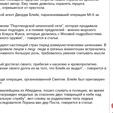
 пишет автор. Ему также довелось охранять герцога
, отрекшегося от престола.
ой агент Джордж Блейк, парализовавший операции MI-6 за
чении "Портлендской шпионской сети", которая продавала
ных подлодок, и в поимке предателей - военно-морского
а Клауса Фукса, которые делились с Москвой подробностями
ого оружия", - говорится в статье.
 царил настоящий страх перед коммунистическими шпионами. В
тировали лицом к лицу: люди в грязных макинтошах встречались
а намного большую роль, требовалось умение считывать мысли
ый достигал своего, прибегая к насилию и кровопролитию.
ии своего долга из-за того, что Блейк их выдал", - говорится в
ходе операции, организованной Смитом. Блейк был приговорен
.
акалейщика из Абердина, пошел служить в полицию, во время
 награжден медалью за спасение двух товарищей в небе над
льную службу", вел слежку за радикалами типа лидера
ледователя Лорана ван дер Поста, говорится в статье.