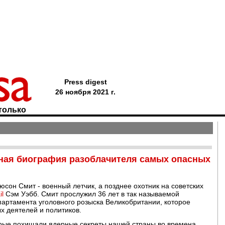
Press digest
26 ноября 2021 г.
только
ная биография разоблачителя самых опасных
юсон Смит - военный летчик, а позднее охотник на советских
il
Сэм Уэбб. Смит прослужил 36 лет в так называемой
партамента уголовного розыска Великобритании, которое
х деятелей и политиков.
торые похищали ядерные секреты нашей страны во времена