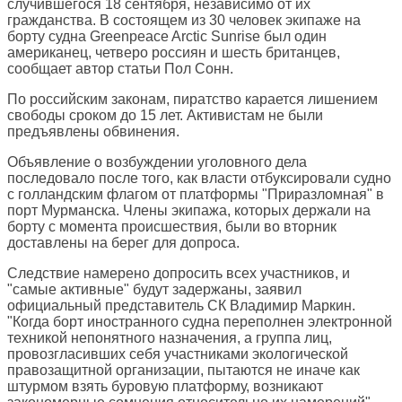
случившегося 18 сентября, независимо от их
гражданства. В состоящем из 30 человек экипаже на
борту судна Greenpeace Arctic Sunrise был один
американец, четверо россиян и шесть британцев,
сообщает автор статьи Пол Сонн.
По российским законам, пиратство карается лишением
свободы сроком до 15 лет. Активистам не были
предъявлены обвинения.
Объявление о возбуждении уголовного дела
последовало после того, как власти отбуксировали судно
с голландским флагом от платформы "Приразломная" в
порт Мурманска. Члены экипажа, которых держали на
борту с момента происшествия, были во вторник
доставлены на берег для допроса.
Следствие намерено допросить всех участников, и
"самые активные" будут задержаны, заявил
официальный представитель СК Владимир Маркин.
"Когда борт иностранного судна переполнен электронной
техникой непонятного назначения, а группа лиц,
провозгласивших себя участниками экологической
правозащитной организации, пытаются не иначе как
штурмом взять буровую платформу, возникают