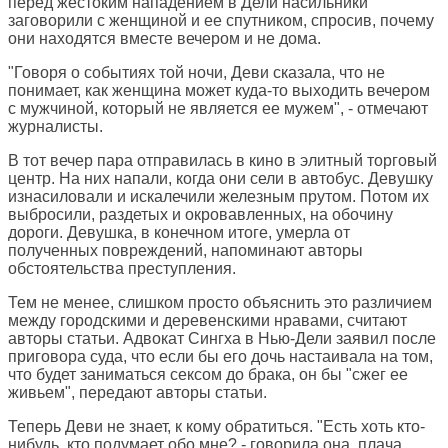
перед жестоким нападением в Дели насильники
заговорили с женщиной и ее спутником, спросив, почему
они находятся вместе вечером и не дома.
"Говоря о событиях той ночи, Деви сказала, что не
понимает, как женщина может куда-то выходить вечером
с мужчиной, который не является ее мужем", - отмечают
журналисты.
В тот вечер пара отправилась в кино в элитный торговый
центр. На них напали, когда они сели в автобус. Девушку
изнасиловали и искалечили железным прутом. Потом их
выбросили, раздетых и окровавленных, на обочину
дороги. Девушка, в конечном итоге, умерла от
полученных повреждений, напоминают авторы
обстоятельства преступления.
Тем не менее, слишком просто объяснить это различием
между городскими и деревенскими нравами, считают
авторы статьи. Адвокат Сингха в Нью-Дели заявил после
приговора суда, что если бы его дочь настаивала на том,
что будет заниматься сексом до брака, он бы "сжег ее
живьем", передают авторы статьи.
Теперь Деви не знает, к кому обратиться. "Есть хоть кто-
нибудь, кто подумает обо мне? - говорила она, плача,