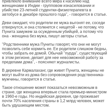
привлекло внимание всего мира к насилию над
женщинами в Индии - групповом изнасиловании и
убийстве 23-летней студентки-физиотерапевта в
автобусе в декабре прошлого года", - говорится в статье.
Деви ожидает, что родители ее мужа выгонят ее, соседи
отвернутся, и она столкнется с нищетой - не потому, что
Пунита замужем за осужденным убийцей, а потому что
она - женщина без мужа, пишут авторы статьи.
"Родственники мужа Пуниты говорят, что они не могут
позволить себе кормить ее. Ее родители слишком бедны,
чтобы забрать ее домой. Обычай "пурда", существующий
в этом регионе, делает для нее невозможной работу за
пределами дома", - поясняют журналисты.
В деревне Кармалаханг, где живет Пунита, женщины не
могут выйти из дома без сопровождения родственника-
мужчины, говорится в статье.
Такое отношение может показаться невозможным в
стране, где женщина впервые стала премьер-министром
в 1960-е годы. Но индийская деревня, где проживает
почти 70% населения страны в 1,2 млрд человек, может
быть удушающим местом.