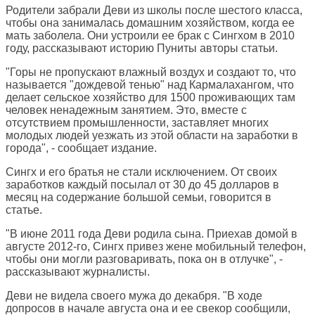
Родители забрали Деви из школы после шестого класса,
чтобы она занималась домашним хозяйством, когда ее
мать заболела. Они устроили ее брак с Сингхом в 2010
году, рассказывают историю Пуниты авторы статьи.
"Горы не пропускают влажный воздух и создают то, что
называется "дождевой тенью" над Кармалахангом, что
делает сельское хозяйство для 1500 проживающих там
человек ненадежным занятием. Это, вместе с
отсутствием промышленности, заставляет многих
молодых людей уезжать из этой области на заработки в
города", - сообщает издание.
Сингх и его братья не стали исключением. От своих
заработков каждый посылал от 30 до 45 долларов в
месяц на содержание большой семьи, говорится в
статье.
"В июне 2011 года Деви родила сына. Приехав домой в
августе 2012-го, Сингх привез жене мобильный телефон,
чтобы они могли разговаривать, пока он в отлучке", -
рассказывают журналисты.
Деви не видела своего мужа до декабря. "В ходе
допросов в начале августа она и ее свекор сообщили,