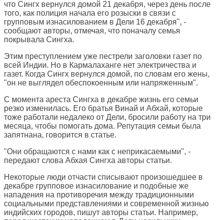
что Сингх вернулся домой 21 декабря, через день после
того, как полиция начала его розыски в связи с
групповым изнасилованием в Дели 16 декабря", -
сообщают авторы, отмечая, что поначалу семья
покрывала Сингха.
Этим преступлением уже пестрели заголовки газет по
всей Индии. Но в Кармалаханге нет электричества и
газет. Когда Сингх вернулся домой, по словам его жены,
"он не выглядел обеспокоенным или напряженным".
С момента ареста Сингха в декабре жизнь его семьи
резко изменилась. Его братья Винай и Абхай, которые
тоже работали недалеко от Дели, бросили работу на три
месяца, чтобы помогать дома. Репутация семьи была
запятнана, говорится в статье.
"Они обращаются с нами как с неприкасаемыми", -
передают слова Абхая Сингха авторы статьи.
Некоторые люди отчасти списывают произошедшее в
декабре групповое изнасилование и подобные же
нападения на противоречия между традиционными
социальными представлениями и современной жизнью
индийских городов, пишут авторы статьи. Например,