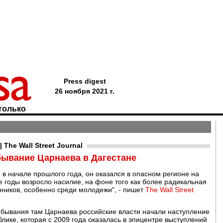
Press digest
26 ноября 2021 г.
только
The Wall Street Journal
бывание Царнаева в Дагестане
 в начале прошлого года, он оказался в опасном регионе на
е годы возросло насилие, на фоне того как более радикальная
нников, особенно среди молодежи", - пишет
The Wall Street
ебывания там Царнаева российские власти начали наступление
блике, которая с 2009 года оказалась в эпицентре выступлений