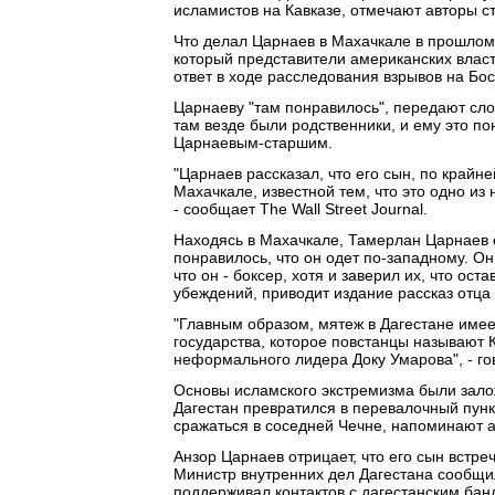
исламистов на Кавказе, отмечают авторы ст
Что делал Царнаев в Махачкале в прошлом 
который представители американских власт
ответ в ходе расследования взрывов на Б
Царнаеву "там понравилось", передают слов
там везде были родственники, и ему это по
Царнаевым-старшим.
"Царнаев рассказал, что его сын, по крайн
Махачкале, известной тем, что это одно из
- сообщает The Wall Street Journal.
Находясь в Махачкале, Тамерлан Царнаев 
понравилось, что он одет по-западному. Он
что он - боксер, хотя и заверил их, что ос
убеждений, приводит издание рассказ отца
"Главным образом, мятеж в Дагестане имее
государства, которое повстанцы называют 
неформального лидера Доку Умарова", - гов
Основы исламского экстремизма были залож
Дагестан превратился в перевалочный пунк
сражаться в соседней Чечне, напоминают а
Анзор Царнаев отрицает, что его сын встре
Министр внутренних дел Дагестана сообщил
поддерживал контактов с дагестанским бан