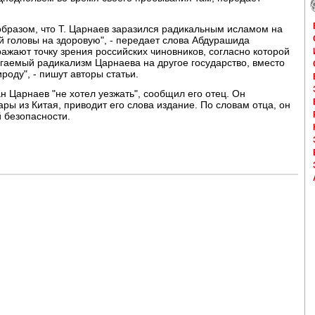
образом, что Т. Царнаев заразился радикальным исламом на
ой головы на здоровую", - передает слова Абдурашида
ажают точку зрения российских чиновников, согласно которой
гаемый радикализм Царнаева на другое государство, вместо
оду", - пишут авторы статьи.
н Царнаев "не хотел уезжать", сообщил его отец. Он
ары из Китая, приводит его слова издание. По словам отца, он
 безопасности.