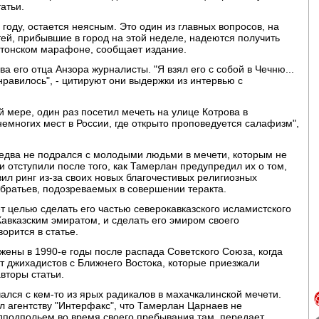
атьи.
году, остается неясным. Это один из главных вопросов, на
ей, прибывшие в город на этой неделе, надеются получить
остонском марафоне, сообщает издание.
а его отца Анзора журналисты. "Я взял его с собой в Чечню...
нравилось", - цитируют они выдержки из интервью с
ей мере, один раз посетил мечеть на улице Котрова в
 немногих мест в России, где открыто проповедуется салафизм",
едва не подрался с молодыми людьми в мечети, которым не
и отступили после того, как Тамерлан предупредил их о том,
тавил ринг из-за своих новых благочестивых религиозных
 братьев, подозреваемых в совершении теракта.
т целью сделать его частью северокавказского исламистского
Кавказским эмиратом, и сделать его эмиром своего
орится в статье.
ены в 1990-е годы после распада Советского Союза, когда
т джихадистов с Ближнего Востока, которые приезжали
вторы статьи.
чался с кем-то из ярых радикалов в махачкалинской мечети.
 агентству "Интерфакс", что Тамерлан Царнаев не
дподпольем во время своего пребывания там, передает