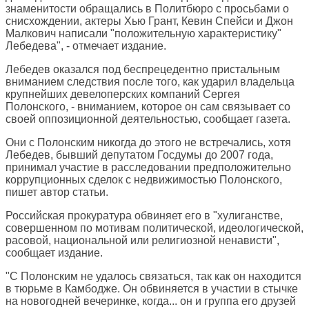
знаменитости обращались в Политбюро с просьбами о
снисхождении, актеры Хью Грант, Кевин Спейси и Джон
Малкович написали "положительную характеристику"
Лебедева", - отмечает издание.
Лебедев оказался под беспрецедентно пристальным
вниманием следствия после того, как ударил владельца
крупнейших девелоперских компаний Сергея
Полонского, - вниманием, которое он сам связывает со
своей оппозиционной деятельностью, сообщает газета.
Они с Полонским никогда до этого не встречались, хотя
Лебедев, бывший депутатом Госдумы до 2007 года,
принимал участие в расследовании предположительно
коррупционных сделок с недвижимостью Полонского,
пишет автор статьи.
Российская прокуратура обвиняет его в "хулиганстве,
совершенном по мотивам политической, идеологической,
расовой, национальной или религиозной ненависти",
сообщает издание.
"С Полонским не удалось связаться, так как он находится
в тюрьме в Камбодже. Он обвиняется в участии в стычке
на новогодней вечеринке, когда... он и группа его друзей