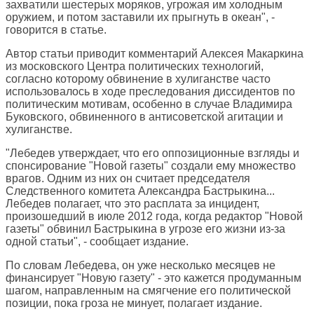
захватили шестерых моряков, угрожая им холодным
оружием, и потом заставили их прыгнуть в океан", -
говорится в статье.
Автор статьи приводит комментарий Алексея Макаркина
из московского Центра политических технологий,
согласно которому обвинение в хулиганстве часто
использовалось в ходе преследования диссидентов по
политическим мотивам, особенно в случае Владимира
Буковского, обвиненного в антисоветской агитации и
хулиганстве.
"Лебедев утверждает, что его оппозиционные взгляды и
спонсирование "Новой газеты" создали ему множество
врагов. Одним из них он считает председателя
Следственного комитета Александра Бастрыкина...
Лебедев полагает, что это расплата за инцидент,
произошедший в июле 2012 года, когда редактор "Новой
газеты" обвинил Бастрыкина в угрозе его жизни из-за
одной статьи", - сообщает издание.
По словам Лебедева, он уже несколько месяцев не
финансирует "Новую газету" - это кажется продуманным
шагом, направленным на смягчение его политической
позиции, пока гроза не минует, полагает издание.