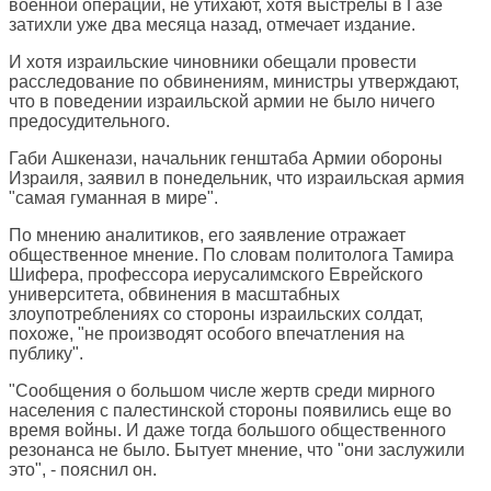
военной операции, не утихают, хотя выстрелы в Газе
затихли уже два месяца назад, отмечает издание.
И хотя израильские чиновники обещали провести
расследование по обвинениям, министры утверждают,
что в поведении израильской армии не было ничего
предосудительного.
Габи Ашкенази, начальник генштаба Армии обороны
Израиля, заявил в понедельник, что израильская армия
"самая гуманная в мире".
По мнению аналитиков, его заявление отражает
общественное мнение. По словам политолога Тамира
Шифера, профессора иерусалимского Еврейского
университета, обвинения в масштабных
злоупотреблениях со стороны израильских солдат,
похоже, "не производят особого впечатления на
публику".
"Сообщения о большом числе жертв среди мирного
населения с палестинской стороны появились еще во
время войны. И даже тогда большого общественного
резонанса не было. Бытует мнение, что "они заслужили
это", - пояснил он.