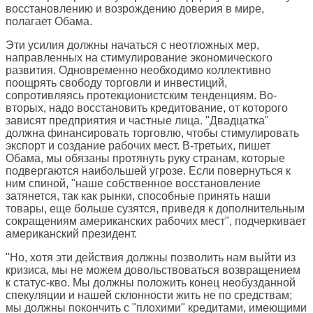
восстановлению и возрождению доверия в мире,
полагает Обама.
Эти усилия должны начаться с неотложных мер,
направленных на стимулирование экономического
развития. Одновременно необходимо коллективно
поощрять свободу торговли и инвестиций,
сопротивляясь протекционистским тенденциям. Во-
вторых, надо восстановить кредитование, от которого
зависят предприятия и частные лица. "Двадцатка"
должна финансировать торговлю, чтобы стимулировать
экспорт и создание рабочих мест. В-третьих, пишет
Обама, мы обязаны протянуть руку странам, которые
подвергаются наибольшей угрозе. Если повернуться к
ним спиной, "наше собственное восстановление
затянется, так как рынки, способные принять наши
товары, еще больше сузятся, приведя к дополнительным
сокращениям американских рабочих мест", подчеркивает
американский президент.
"Но, хотя эти действия должны позволить нам выйти из
кризиса, мы не можем довольствоваться возвращением
к статус-кво. Мы должны положить конец необузданной
спекуляции и нашей склонности жить не по средствам;
мы должны покончить с "плохими" кредитами, имеющими