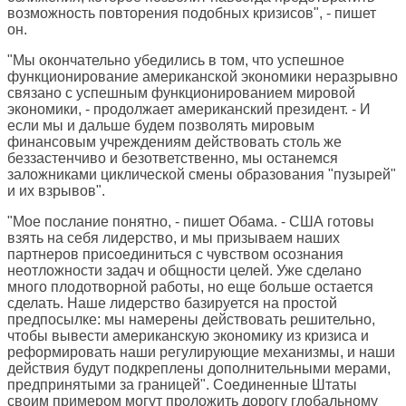
возможность повторения подобных кризисов", - пишет
он.
"Мы окончательно убедились в том, что успешное
функционирование американской экономики неразрывно
связано с успешным функционированием мировой
экономики, - продолжает американский президент. - И
если мы и дальше будем позволять мировым
финансовым учреждениям действовать столь же
беззастенчиво и безответственно, мы останемся
заложниками циклической смены образования "пузырей"
и их взрывов".
"Мое послание понятно, - пишет Обама. - США готовы
взять на себя лидерство, и мы призываем наших
партнеров присоединиться с чувством осознания
неотложности задач и общности целей. Уже сделано
много плодотворной работы, но еще больше остается
сделать. Наше лидерство базируется на простой
предпосылке: мы намерены действовать решительно,
чтобы вывести американскую экономику из кризиса и
реформировать наши регулирующие механизмы, и наши
действия будут подкреплены дополнительными мерами,
предпринятыми за границей". Соединенные Штаты
своим примером могут проложить дорогу глобальному