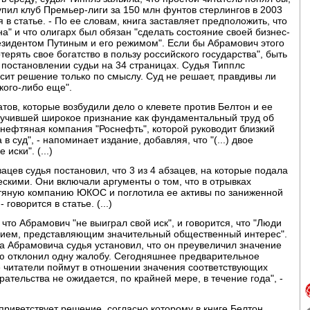
упил клуб Премьер-лиги за 150 млн фунтов стерлингов в 2003
я в статье. - По ее словам, книга заставляет предположить, что
а" и что олигарх был обязан "сделать состояние своей бизнес-
зидентом Путиным и его режимом". Если бы Абрамович этого
терять свое богатство в пользу российского государства", быть
 постановлении судьи на 34 страницах. Судья Типплс
осит решение только по смыслу. Суд не решает, правдивы ли
кого-либо еще".
атов, которые возбудили дело о клевете против Белтон и ее
получившей широкое признание как фундаментальный труд об
 нефтяная компания "Роснефть", которой руководит близкий
в суд", - напоминает издание, добавляя, что "(...) двое
иски". (...)
ацев судья постановил, что 3 из 4 абзацев, на которые подала
ескими. Они включали аргументы о том, что в отрывках
фтяную компанию ЮКОС и поглотила ее активы по заниженной
оворится в статье. (...)
 что Абрамович "не выиграл свой иск", и говорится, что "Люди
нием, представляющим значительный общественный интерес".
 Абрамовича судья установил, что он преувеличил значение
ью отклонил одну жалобу. Сегодняшнее предварительное
е читатели поймут в отношении значения соответствующих
рательства не ожидается, по крайней мере, в течение года", -
приветствует решение, согласно которому в книге Белтон