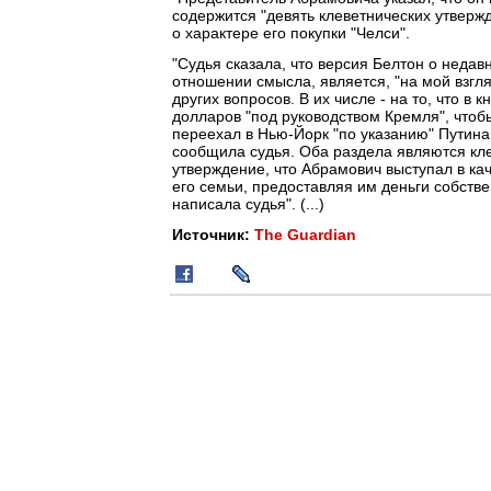
содержится "девять клеветнических утверж
о характере его покупки "Челси".
"Судья сказала, что версия Белтон о недав
отношении смысла, является, "на мой взгля
других вопросов. В их числе - на то, что в 
долларов "под руководством Кремля", чтоб
переехал в Нью-Йорк "по указанию" Путина
сообщила судья. Оба раздела являются кле
утверждение, что Абрамович выступал в ка
его семьи, предоставляя им деньги собств
написала судья". (...)
Источник:
The Guardian