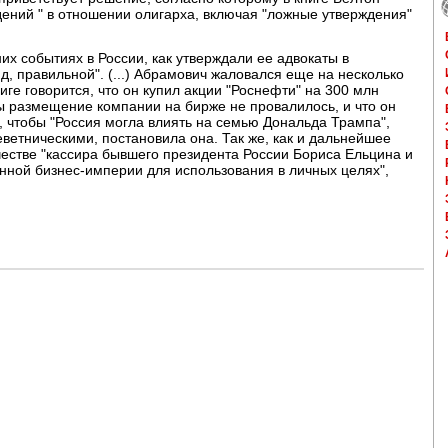
дений " в отношении олигарха, включая "ложные утверждения"
них событиях в России, как утверждали ее адвокаты в
д, правильной". (...) Абрамович жаловался еще на несколько
книге говорится, что он купил акции "Роснефти" на 300 млн
ы размещение компании на бирже не провалилось, и что он
, чтобы "Россия могла влиять на семью Дональда Трампа",
ветническими, постановила она. Так же, как и дальнейшее
честве "кассира бывшего президента России Бориса Ельцина и
енной бизнес-империи для использования в личных целях",