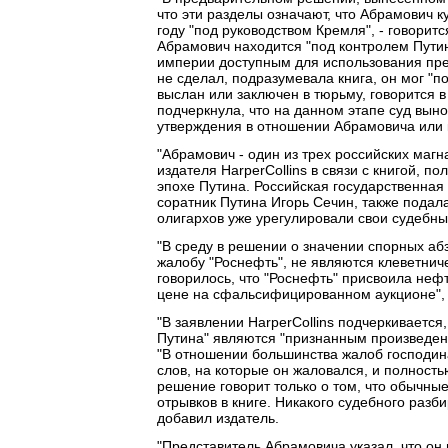
что эти разделы означают, что Абрамович к
году "под руководством Кремля", - говоритс
Абрамович находится "под контролем Путин
империи доступным для использования пре
не сделал, подразумевала книга, он мог "по
выслан или заключен в тюрьму, говорится в
подчеркнула, что на данном этапе суд вын
утверждения в отношении Абрамовича или 
"Абрамович - один из трех российских магн
издателя HarperCollins в связи с книгой, 
эпохе Путина. Российская государственная
соратник Путина Игорь Сечин, также подала 
олигархов уже урегулировали свои судебные 
"В среду в решении о значении спорных абз
жалобу "Роснефть", не являются клеветнич
говорилось, что "Роснефть" присвоила не
цене на сфальсифицированном аукционе", - г
"В заявлении HarperCollins подчеркивается,
Путина" являются "признанным произведе
"В отношении большинства жалоб господина
слов, на которые он жаловался, и полност
решение говорит только о том, что обычны
отрывков в книге. Никакого судебного разби
добавил издатель.
"Представитель Абрамовича указал, что он 