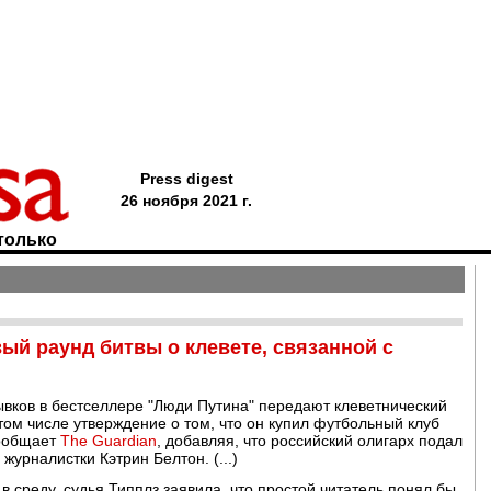
Press digest
26 ноября 2021 г.
только
й раунд битвы о клевете, связанной с
рывков в бестселлере "Люди Путина" передают клеветнический
ом числе утверждение о том, что он купил футбольный клуб
сообщает
The Guardian
, добавляя, что российский олигарх подал
журналистки Кэтрин Белтон. (...)
 среду, судья Типплз заявила, что простой читатель понял бы,