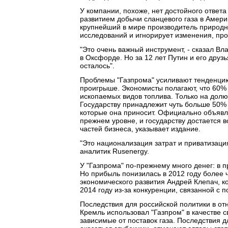
У компании, похоже, нет достойного ответа
развитием добычи сланцевого газа в Америк
крупнейший в мире производитель природног
исследований и игнорирует изменения, пр
"Это очень важный инструмент, - сказал В
в Оксфорде. Но за 12 лет Путин и его друзь
осталось".
Проблемы "Газпрома" усиливают тенденцию,
проигрыше. Экономисты полагают, что 60% 
ископаемых видов топлива. Только на долю
Государству принадлежит чуть больше 50% в
которые она приносит. Официально объявле
прежнем уровне, и государству достается 
частей бизнеса, указывает издание.
"Это национализация затрат и приватизация
аналитик Rusenergy.
У "Газпрома" по-прежнему много денег: в 
Но прибыль понизилась в 2012 году более 
экономического развития Андрей Клепач, к
2014 году из-за конкуренции, связанной с п
Последствия для российской политики в от
Кремль использовал "Газпром" в качестве с
зависимые от поставок газа. Последствия 