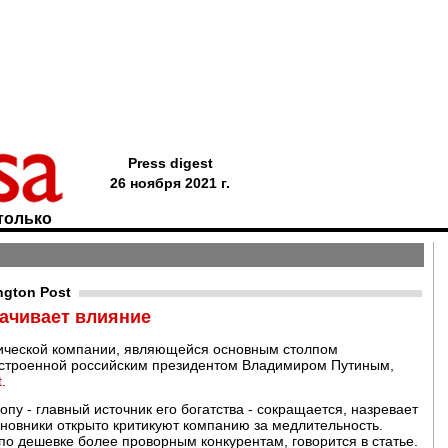
Press digest
26 ноября 2021 г.
только
ngton Post
ачивает влияние
етической компании, являющейся основным столпом
остроенной российским президентом Владимиром Путиным,
t
.
опу - главный источник его богатства - сокращается, назревает
иновники открыто критикуют компанию за медлительность.
о дешевке более проворным конкурентам, говорится в статье.