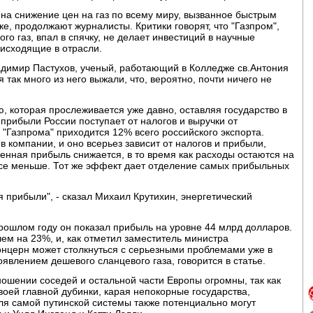
 на снижение цен на газ по всему миру, вызванное быстрым
е, продолжают журналисты. Критики говорят, что "Газпром",
о газ, впал в спячку, не делает инвестиций в научные
оисходящие в отрасли.
ладимир Пастухов, ученый, работающий в Колледже св.Антония
я так много из него выжали, что, вероятно, почти ничего не
 которая прослеживается уже давно, оставляя государство в
прибыли России поступает от налогов и выручки от
 "Газпрома" приходится 12% всего российского экспорта.
 компании, и оно всерьез зависит от налогов и прибыли,
нная прибыль снижается, в то время как расходы остаются на
все меньше. Тот же эффект дает отделение самых прибыльных
 прибыли", - сказал Михаил Крутихин, энергетический
прошлом году он показал прибыль на уровне 44 млрд долларов.
чем на 23%, и, как отметил заместитель министра
онцерн может столкнуться с серьезными проблемами уже в
оявлением дешевого сланцевого газа, говорится в статье.
ношении соседей и остальной части Европы огромны, так как
воей главной дубинки, карая непокорные государства,
для самой путинской системы также потенциально могут