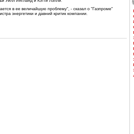
ьи Уилл Ингланд и Кэтти Лэлли.
ается в ее величайшую проблему", - сказал о "Газпроме"
стра энергетики и давний критик компании.