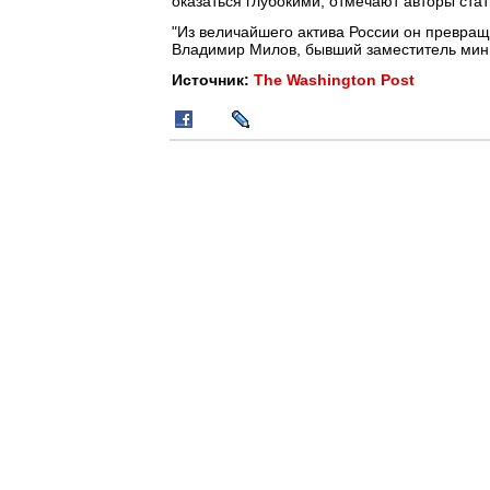
оказаться глубокими, отмечают авторы стат
"Из величайшего актива России он превращ
Владимир Милов, бывший заместитель мини
Источник:
The Washington Post