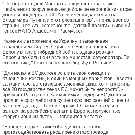
"По мере того, как Москва наращивает стратегию
глобального разрушения, еще больше европейских стран
должны поддержать США в усилении давления на
Владимира Путина и его приспешников", - призывает со
страниц
The Wall Street Journal
датский политик, бывший
генсек НАТО Андерс Фог Расмуссен.
Начиная с вторжения на Украину и заканчивая
отравлением Сергея Скрипаля, Россия превратила
Европу в театр гибридной войны, однако реакция
Европы по большей части не меняется, сетует автор. По
его мнению, "Трамп возглавил борьбу с Россией".
"Для начала ЕС должен усилить свои санкции в
отношении России, и один из мощных вариантов - ввести
санкции, соответствующие американским, хотя сплотить
все 28 государств-членов ЕС может быть непросто", -
признает Расмуссен. Как минимум, лидеры ЕС должны
продлить срок действия существующих санкций с шести
месяцев до года. "В то же время ЕС может всерьез
взяться за российские деньги в Европе, полученные
коррупционным путем", - говорится в статье.
"Европе следует также объединиться, чтобы
противодействовать расширению газопровода