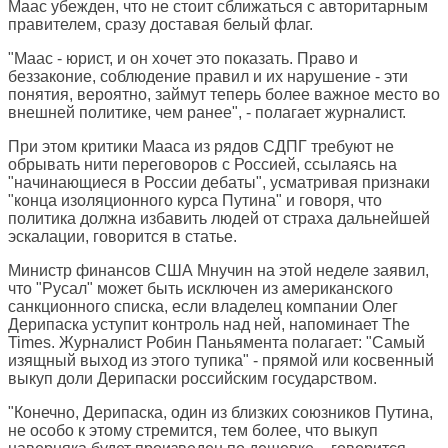
Маас убежден, что не стоит сближаться с авторитарным
правителем, сразу доставая белый флаг.
"Маас - юрист, и он хочет это показать. Право и
беззаконие, соблюдение правил и их нарушение - эти
понятия, вероятно, займут теперь более важное место во
внешней политике, чем ранее", - полагает журналист.
При этом критики Мааса из рядов СДПГ требуют не
обрывать нити переговоров с Россией, ссылаясь на
"начинающиеся в России дебаты", усматривая признаки
"конца изоляционного курса Путина" и говоря, что
политика должна избавить людей от страха дальнейшей
эскалации, говорится в статье.
Министр финансов США Мнучин на этой неделе заявил,
что "Русал" может быть исключен из американского
санкционного списка, если владелец компании Олег
Дерипаска уступит контроль над ней, напоминает
The
Times
. Журналист Робин Паньямента полагает: "Самый
изящный выход из этого тупика" - прямой или косвенный
выкуп доли Дерипаски российским государством.
"Конечно, Дерипаска, один из близких союзников Путина,
не особо к этому стремится, тем более, что выкуп