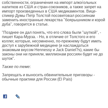
собственности, ограничения на импорт алкогольных
напитков из США и стран-союзников, а также запрет на
импорт произведенных в США медикаментов. Вице-
спикер Думы Петр Толстой посоветовал россиянам
заменить иностранные лекарства "боярышником и корой
дуба", говорится в статье.
"Позднее он дал понять, что его слова были "шуткой", -
пишет Кара-Мурза. - Но, в отличие от Толстого и его
коллег, которые, несомненно, по-прежнему будут иметь
доступ к зарубежной медицине (и наслаждаться
знакомым вкусом Hennessy и Jack Daniel?s), какие бы
законы они ни приняли, миллионам россиян будет не до
шуток".
Также по теме
:
Запрещать и выносить обвинительные приговоры -
обычные практики для России (
El Pais
)