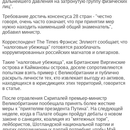
дальнейшего давления на затронутую группу физических
лиц".
Требование достичь консенсуса 28 стран - "честно
говоря, очень часто означает, что при принятии мер
нужно находить наименьший общий знаменатель",
добавил министр.
Корреспондент
The Times
Фрэнсис Эллиотт сообщает, что
"налоговые убежища" готовятся разоблачать
коррумпированных российских магнатов и олигархов.
Такие "налоговые убежища", как Британские Виргинские
острова и Каймановы острова, доселе сопротивляются
попыткам взять пример с Великобритании и публично
раскрыть личности тех, кто извлекает выгоду из активов,
находящихся в юрисдикциях этих территорий, говорится
в статье.
После отравления Скрипалей премьер-министр
Великобритании пообещала принять более жесткие
меры к "приятелям президента Путина". На следующей
неделе, когда в Палате общин пройдут дебаты о новом
законе о санкциях, коалиция из "мятежных тори",
лейбористов, Шотландской национальной партии и
других оппозиционных партий потребует, чтобы Мэй