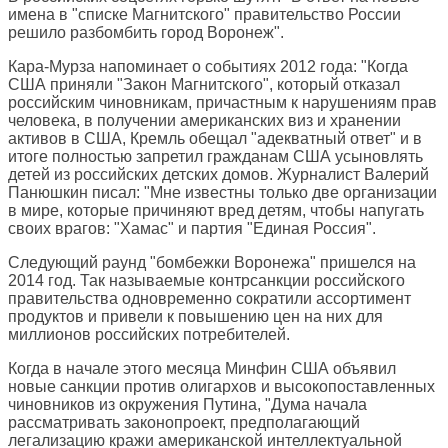
имена в "списке Магнитского" правительство России
решило разбомбить город Воронеж".
Кара-Мурза напоминает о событиях 2012 года: "Когда
США приняли "Закон Магнитского", который отказал
российским чиновникам, причастным к нарушениям прав
человека, в получении американских виз и хранении
активов в США, Кремль обещал "адекватный ответ" и в
итоге полностью запретил гражданам США усыновлять
детей из российских детских домов. Журналист Валерий
Панюшкин писал: "Мне известны только две организации
в мире, которые причиняют вред детям, чтобы напугать
своих врагов: "Хамас" и партия "Единая Россия".
Следующий раунд "бомбежки Воронежа" пришелся на
2014 год. Так называемые контрсанкции российского
правительства одновременно сократили ассортимент
продуктов и привели к повышению цен на них для
миллионов российских потребителей.
Когда в начале этого месяца Минфин США объявил
новые санкции против олигархов и высокопоставленных
чиновников из окружения Путина, "Дума начала
рассматривать законопроект, предполагающий
легализацию кражи американской интеллектуальной