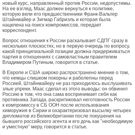
новый курс, направленный против России, недопустимы.
На ее взгляд, Маас должен вернуться к политике,
которую вели его предшественники Франк-Вальтер
Штайнмайер и Зигмар Габриэль и которая была
нацелена на поиск компромиссов, передает
корреспондент.
Вопрос отношения к России раскалывает СДПГ сразу в
нескольких плоскостях, но в первую очередь по вопросу,
какой принципиальной позиции должна придерживаться
партия в отношениях с самовластным правителем
Владимиром Путиным, говорится в статье.
В Европе и США широко распространено мнение о том,
что немцы слишком покорны и раболепны перед
Россией. Штайнмайеру не раз приходилось выслушивать
злые упреки. Маас сделал из этого выводы: он обвинил
Россию в том, что она сама воспринимает себя как
противника Запада, раскритиковал неготовность России
к компромиссу в СБ ООН после использования
химоружия в Сирии и охарактеризовал высылку четырех
дипломатов из Великобритании после покушения на
бывшего российского агента и его дочь как "необходимую
и уместную" меру, говорится в статье.