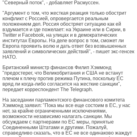
"Северный поток", - добавляет Расмуссен.
"Аргумент о том, что жесткая реакция только обострит
конфликт с Россией, опровергается реальным
положением дел. Россия обостряет ситуацию как ей
вздумается и где пожелает: на Украине или в Сирии, в
Twitter и Facebook, на улицах и в демократических
институтах Европы. На деле вопрос в том, сможет ли
Европа проявить волю и дать ответ без возвышенных
заявлений и символических действий", - пишет экс-генсек
НАТО.
Британский министр финансов Филип Хэммонд
"предостерег, что Великобритания и США не встанут
плечом к плечу против режима Путина, поскольку ЕС
вряд ли когда-либо согласится на жесткие санкции",
передает корреспондент
The Telegraph
.
На заседании парламентского финансового комитета
Хэммонд заявил: "Пока мы все еще состоим в ЕС, у нас
нет, за крайне ограниченными исключениями,
возможности независимо налагать санкции. Мы
обсуждаем с партнерами по ЕС меры, принятые
Соединенными Штатами и другими. Пожалуй,
справедливо сказать, что в ЕС не все одинаково жаждут