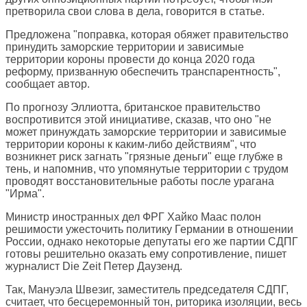
претворила свои слова в дела, говорится в статье.
Предложена "поправка, которая обяжет правительство
принудить заморские территории и зависимые
территории короны провести до конца 2020 года
реформу, призванную обеспечить транспарентность",
сообщает автор.
По прогнозу Эллиотта, британское правительство
воспротивится этой инициативе, сказав, что оно "не
может принуждать заморские территории и зависимые
территории короны к каким-либо действиям", что
возникнет риск загнать "грязные деньги" еще глубже в
тень, и напомнив, что упомянутые территории с трудом
проводят восстановительные работы после урагана
"Ирма".
Министр иностранных дел ФРГ Хайко Маас полон
решимости ужесточить политику Германии в отношении
России, однако некоторые депутаты его же партии СДПГ
готовы решительно оказать ему сопротивление, пишет
журналист
Die Zeit
Петер Даузенд.
Так, Мануэла Швезиг, заместитель председателя СДПГ,
считает, что бесцеремонный тон, риторика изоляции, весь