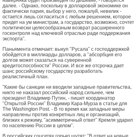
наверняка будет произведен по дешевке, - говорится
далее. - Однако, поскольку в долларовой экономике он
фактически пария, выбор у него, пожалуй, невелик -
остается лишь согласиться с любым решением, которое
придет на ум министрам, а государство, возможно, сочтет
политически целесообразным возврат расширенного
госконтроля над ключевой отраслью ради поддержания
экспорта".
Паньямента отмечает: выкуп "Русала" с господдержкой
обойдется в миллиарды долларов, а "абсорбция его
долгов может сказаться на суверенной
кредитоспособности" России. И все же отсрочка дает
шанс российскому государству разработать
реалистичный план.
"Какие бы санкции ни вводили западные правительства,
никто не наказал российский народ сильнее, чем
президент Владимир Путин, - пишет координатор
"Открытой России" Владимир Кара-Мурза в статье для
The Washington Post
. - В то время как западные меры
направлены против конкретных лиц и организаций,
близких к режиму, "асимметричный ответ" Кремля ударил
по населению России в целом".
В российских соцсетях горько шутят: "В ответ на новые