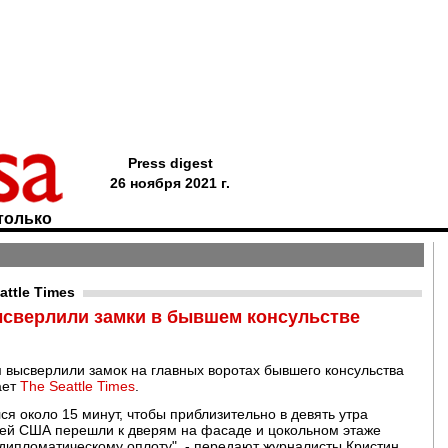
Press digest
26 ноября 2021 г.
только
attle Times
сверлили замки в бывшем консульстве
 высверлили замок на главных воротах бывшего консульства
ает
The Seattle Times
.
я около 15 минут, чтобы приблизительно в девять утра
стей США перешли к дверям на фасаде и цокольном этаже
 дипломатическому оплоту", - передают журналисты Кристин