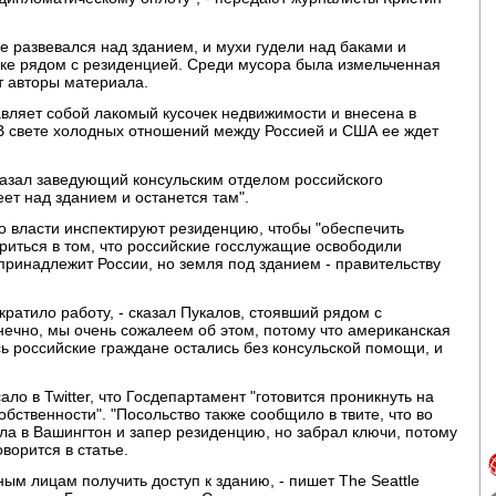
е развевался над зданием, и мухи гудели над баками и
ке рядом с резиденцией. Среди мусора была измельченная
т авторы материала.
авляет собой лакомый кусочек недвижимости и внесена в
"В свете холодных отношений между Россией и США ее ждет
сказал заведующий консульским отделом российского
ет над зданием и останется там".
о власти инспектируют резиденцию, чтобы "обеспечить
ериться в том, что российские госслужащие освободили
ринадлежит России, но земля под зданием - правительству
ратило работу, - сказал Пукалов, стоявший рядом с
нечно, мы очень сожалеем об этом, потому что американская
ь российские граждане остались без консульской помощи, и
ло в Twitter, что Госдепартамент "готовится проникнуть на
бственности". "Посольство также сообщило в твите, что во
ла в Вашингтон и запер резиденцию, но забрал ключи, потому
оворится в статье.
м лицам получить доступ к зданию, - пишет The Seattle