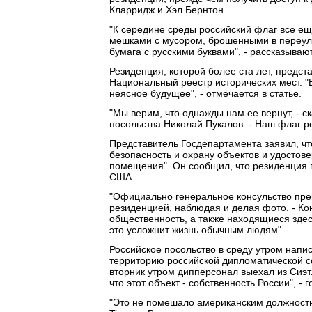
Кларридж и Хэл Бернтон.
"К середине среды российский флаг все ещ
мешками с мусором, брошенными в переул
бумага с русскими буквами", - рассказываю
Резиденция, которой более ста лет, предст
Национальный реестр исторических мест. 
неясное будущее", - отмечается в статье.
"Мы верим, что однажды нам ее вернут, - 
посольства Николай Пукалов. - Наш флаг ре
Представитель Госдепартамента заявил, чт
безопасность и охрану объектов и удостов
помещения". Он сообщил, что резиденция п
США.
"Официально генеральное консульство прек
резиденцией, наблюдая и делая фото. - Ко
общественность, а также находящиеся здес
это усложнит жизнь обычным людям".
Российское посольство в среду утром написа
территорию российской дипломатической со
вторник утром дипперсонал выехал из Сиэт
что этот объект - собственность России", - г
"Это не помешало американским должностны