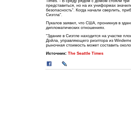
Times. - В среду рядом с домом стояли тр
представиться, но на их униформах значи
безопасность". Когда начали сверлить, пр
Сиэтла".
Пукалов заявил, что США, проникнув в зда
дипломатических отношениях.
"Здание в Сиэтле находится на участке пло
Дойла, управляющего риэлтора из Windemer
рыночная стоимость может составить около
Источник:
The Seattle Times