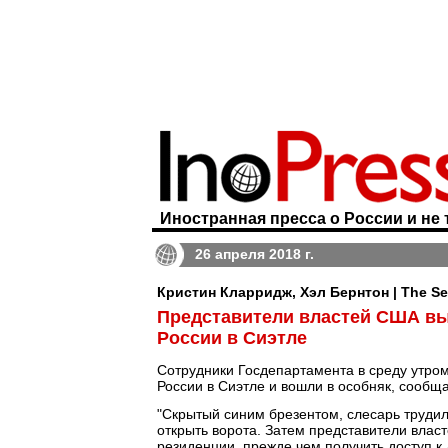
Иностранная пресса о России и не 
26 апреля 2018 г.
Кристин Кларридж, Хэл Бернтон | The Se
Представители властей США вы
России в Сиэтле
Сотрудники Госдепартамента в среду утром
России в Сиэтле и вошли в особняк, сообщ
"Скрытый синим брезентом, слесарь трудилс
открыть ворота. Затем представители вла
резиденции, прежде чем получить доступ к