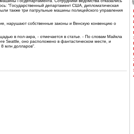
и машины Госдепартамента. Сотрудники ведомства отказались
лось: "Государственный департамент США, дипломатическая
ибыли также три патрульные машины полицейского управления
ние, нарушают собственные законы и Венскую конвенцию о
щадью в пол-акра, - отмечается в статье. - По словам Майкла
e Seattle, оно расположено в фантастическом месте, и
 8 млн долларов".