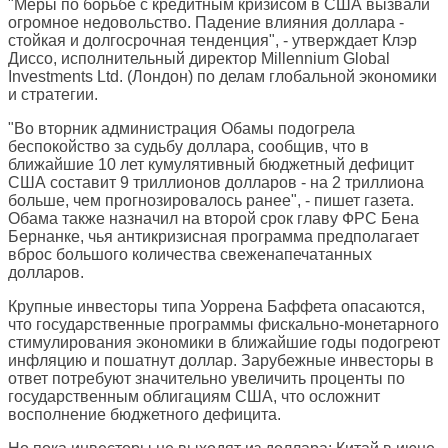
"Меры по борьбе с кредитным кризисом в США вызвали
огромное недовольство. Падение влияния доллара -
стойкая и долгосрочная тенденция", - утверждает Клэр
Диссо, исполнительный директор Millennium Global
Investments Ltd. (Лондон) по делам глобальной экономики
и стратегии.
"Во вторник администрация Обамы подогрела
беспокойство за судьбу доллара, сообщив, что в
ближайшие 10 лет кумулятивный бюджетный дефицит
США составит 9 триллионов долларов - на 2 триллиона
больше, чем прогнозировалось ранее", - пишет газета.
Обама также назначил на второй срок главу ФРС Бена
Бернанке, чья антикризисная программа предполагает
вброс большого количества свеженапечатанных
долларов.
Крупные инвесторы типа Уоррена Баффета опасаются,
что государственные программы фискально-монетарного
стимулирования экономики в ближайшие годы подогреют
инфляцию и пошатнут доллар. Зарубежные инвесторы в
ответ потребуют значительно увеличить проценты по
государственным облигациям США, что осложнит
восполнение бюджетного дефицита.