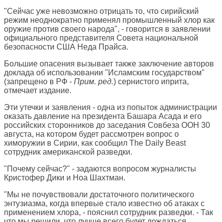
"Сейчас уже невозможно отрицать то, что сирийский
режим неоднократно применял промышленный хлор как
оружие против своего народа", - говорится в заявлении
официального представителя Совета национальной
безопасности США Неда Прайса.
Большие опасения вызывает также заключение авторов
доклада об использовании "Исламским государством"
(запрещено в РФ -
Прим. ред.
) сернистого иприта,
отмечает издание.
Эти утечки и заявления - одна из попыток администрации
оказать давление на президента Башара Асада и его
российских сторонников до заседания Совбеза ООН 30
августа, на котором будет рассмотрен вопрос о
химоружии в Сирии, как сообщил The Daily Beast
сотрудник американской разведки.
"Почему сейчас?" - задаются вопросом журналисты
Кристофер Дики и Ноа Шахтман.
"Мы не почувствовали достаточного политического
энтузиазма, когда впервые стало известно об атаках с
применением хлора, - пояснил сотрудник разведки. - Так
что мы решили, что лучше всего будет дождаться