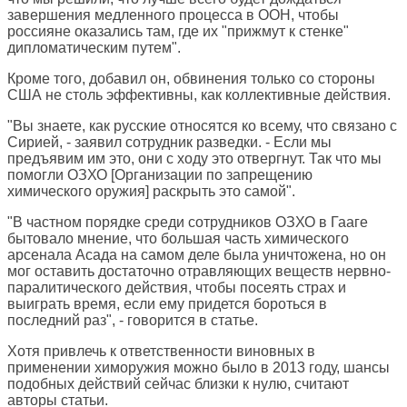
завершения медленного процесса в ООН, чтобы
россияне оказались там, где их "прижмут к стенке"
дипломатическим путем".
Кроме того, добавил он, обвинения только со стороны
США не столь эффективны, как коллективные действия.
"Вы знаете, как русские относятся ко всему, что связано с
Сирией, - заявил сотрудник разведки. - Если мы
предъявим им это, они с ходу это отвергнут. Так что мы
помогли ОЗХО [Организации по запрещению
химического оружия] раскрыть это самой".
"В частном порядке среди сотрудников ОЗХО в Гааге
бытовало мнение, что большая часть химического
арсенала Асада на самом деле была уничтожена, но он
мог оставить достаточно отравляющих веществ нервно-
паралитического действия, чтобы посеять страх и
выиграть время, если ему придется бороться в
последний раз", - говорится в статье.
Хотя привлечь к ответственности виновных в
применении химоружия можно было в 2013 году, шансы
подобных действий сейчас близки к нулю, считают
авторы статьи.