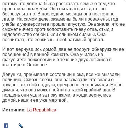
потому что должна была рассказать семье о том, что
провалила экзамены. Она пыталась их сдать, но
безрезультатно. В последние месяцы она постоянно
лгала. На самом деле, экзамены были провалены, год
учебы в университете прошел впустую. Она знала, что не
сможет ничего противопоставить гневу отца, стыд и
недовольство собой были слишком сильны. Она
посчитала, что ее жизнь - необратимый провал.
И вот, вернувшись домой, две ее подруги обнаружили ее
повешенной в ванной комнате. Она училась на
факультете психологии и в течение двух лет жила в
квартире в Остиенсе.
Девушки, пребывая в состоянии шока, все же вызвали
полицию. Сквозь слезы, они рассказали, что знали о
трудностях свой подруги, прекрасно ее понимали. Но не
думали, что она может пойти на такой крайний шаг. В
полдень они ушли за покупками, а когда вернулись
домой, нашли ее уже мертвой.
Источник:
La Repubblica