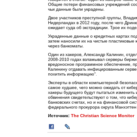
Общие потери финансовых учреждений сост
чьи данные были украдены.
Двое участников преступной группы, Влад
Нидерландах в 2012 году, после чего Дри
ожидает суда об экстрадиции. Трое их поде
Украденные данные о кредитных картах по
затем наносили их на чистые пластиковые 
через банкоматы.
Один из хакеров, Александр Калинин, отд
2008-2010 годах взламывал серверы биржи
вредоносное программное обеспечение, пр
Калинину отдавать инфицированным сервер
похитить информацию".
Эксперты в области компьютерной безопасн
самое худшее, чего можно ожидать от киб
хакеры будущего будут пытаться изменить 
обвинения свидетельствуют о том, что киб
банковских счетах, но и на финансовой сис
федерального прокурора округа Манхэттен
Источник:
The Christian Science Monitor