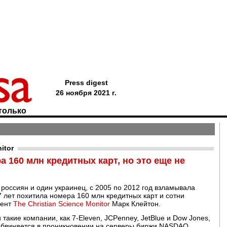
Press digest
26 ноября 2021 г.
только
itor
 160 млн кредитных карт, но это еще не
 россиян и один украинец, с 2005 по 2012 год взламывала
 лет похитила номера 160 млн кредитных карт и сотни
дент
The Christian Science Monitor
Марк Клейтон.
такие компании, как 7-Eleven, JCPenney, JetBlue и Dow Jones,
е обвиняется в проникновении на серверы биржи NASDAQ.