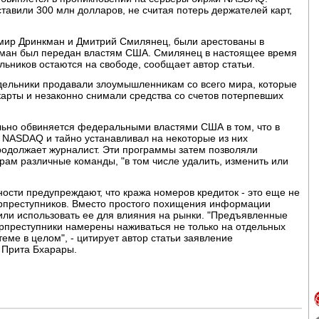
авили 300 млн долларов, не считая потерь держателей карт,
имир Дринкман и Дмитрий Смилянец, были арестованы в
нкман был передан властям США. Смилянец в настоящее время
льников остаются на свободе, сообщает автор статьи.
дельники продавали злоумышленникам со всего мира, которые
карты и незаконно снимали средства со счетов потерпевших
ельно обвиняется федеральными властями США в том, что в
 NASDAQ и тайно устанавливал на некоторые из них
одолжает журналист. Эти программы затем позволяли
ам различные команды, "в том числе удалить, изменить или
ости предупреждают, что кража номеров кредиток - это еще не
ерпреступников. Вместо простого похищения информации
или использовать ее для влияния на рынки. "Предъявленные
ерпреступники намерены наживаться не только на отдельных
теме в целом", - цитирует автор статьи заявление
 Прита Бхарары.