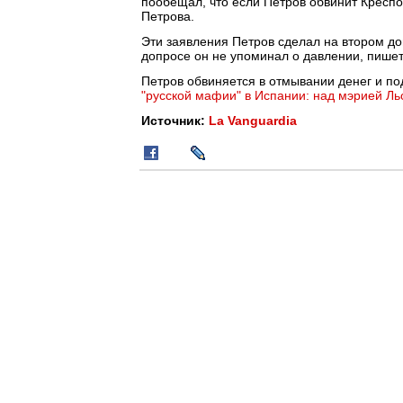
пообещал, что если Петров обвинит Креспо
Петрова.
Эти заявления Петров сделал на втором д
допросе он не упоминал о давлении, пишет
Петров обвиняется в отмывании денег и по
"русской мафии" в Испании: над мэрией Ль
Источник:
La Vanguardia