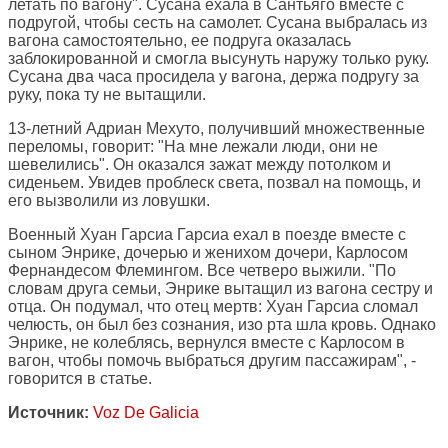
летать по вагону". Сусана ехала в Сантьяго вместе с
подругой, чтобы сесть на самолет. Сусана выбралась из
вагона самостоятельно, ее подруга оказалась
заблокированной и смогла высунуть наружу только руку.
Сусана два часа просидела у вагона, держа подругу за
руку, пока ту не вытащили.
13-летний Адриан Мехуто, получивший множественные
переломы, говорит: "На мне лежали люди, они не
шевелились". Он оказался зажат между потолком и
сиденьем. Увидев проблеск света, позвал на помощь, и
его вызволили из ловушки.
Военный Хуан Гарсиа Гарсиа ехал в поезде вместе с
сыном Энрике, дочерью и женихом дочери, Карлосом
Фернандесом Флемингом. Все четверо выжили. "По
словам друга семьи, Энрике вытащил из вагона сестру и
отца. Он подумал, что отец мертв: Хуан Гарсиа сломал
челюсть, он был без сознания, изо рта шла кровь. Однако
Энрике, не колеблясь, вернулся вместе с Карлосом в
вагон, чтобы помочь выбраться другим пассажирам", -
говорится в статье.
Источник:
Voz De Galicia