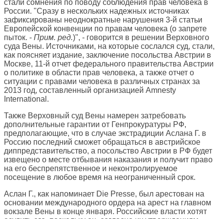
стали сомнения по поводу соблюдения прав человека в
России. "Сразу в нескольких надежных источниках
зафиксированы неоднократные нарушения 3-й статьи
Европейской конвенции по правам человека (о запрете
пыток. -
Прим. ред.
)", - говорится в решении Верховного
суда Вены. Источниками, на которые сослался суд, стали,
как поясняет издание, заключение посольства Австрии в
Москве, 11-й отчет федерального правительства Австрии
о политике в области прав человека, а также отчет о
ситуации с правами человека в различных странах за
2013 год, составленный организацией Amnesty
International.
Также Верховный суд Вены намерен затребовать
дополнительные гарантии от Генпрокуратуры РФ,
предполагающие, что в случае экстрадиции Аслана Г. в
Россию последний сможет обращаться в австрийское
диппредставительство, а посольство Австрии в РФ будет
извещено о месте отбывания наказания и получит право
на его беспрепятственное и неконтролируемое
посещение в любое время на неограниченный срок.
Аслан Г., как напоминает Die Presse, был арестован на
основании международного ордера на арест на главном
вокзале Вены в конце января. Российские власти хотят