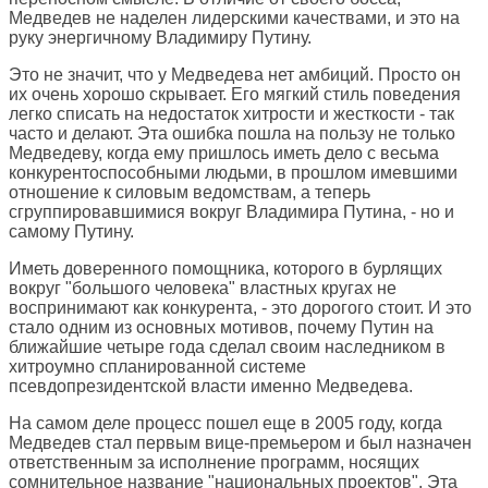
Медведев не наделен лидерскими качествами, и это на
руку энергичному Владимиру Путину.
Это не значит, что у Медведева нет амбиций. Просто он
их очень хорошо скрывает. Его мягкий стиль поведения
легко списать на недостаток хитрости и жесткости - так
часто и делают. Эта ошибка пошла на пользу не только
Медведеву, когда ему пришлось иметь дело с весьма
конкурентоспособными людьми, в прошлом имевшими
отношение к силовым ведомствам, а теперь
сгруппировавшимися вокруг Владимира Путина, - но и
самому Путину.
Иметь доверенного помощника, которого в бурлящих
вокруг "большого человека" властных кругах не
воспринимают как конкурента, - это дорогого стоит. И это
стало одним из основных мотивов, почему Путин на
ближайшие четыре года сделал своим наследником в
хитроумно спланированной системе
псевдопрезидентской власти именно Медведева.
На самом деле процесс пошел еще в 2005 году, когда
Медведев стал первым вице-премьером и был назначен
ответственным за исполнение программ, носящих
сомнительное название "национальных проектов". Эта