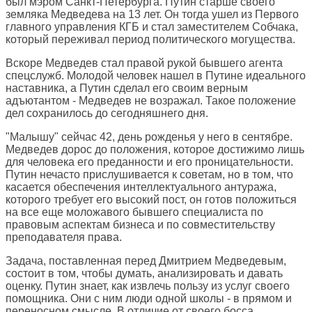
был мэром Санкт-Петербурга. Путин старше своего
земляка Медведева на 13 лет. Он тогда ушел из Первого
главного управления КГБ и стал заместителем Собчака,
который переживал период политического могущества.
Вскоре Медведев стал правой рукой бывшего агента
спецслужб. Молодой человек нашел в Путине идеального
наставника, а Путин сделал его своим верным
адъютантом - Медведев не возражал. Такое положение
дел сохранилось до сегодняшнего дня.
"Малышу" сейчас 42, день рожденья у него в сентябре.
Медведев дорос до положения, которое достижимо лишь
для человека его преданности и его проницательности.
Путин нечасто прислушивается к советам, но в том, что
касается обеспечения интеллектуального антуража,
которого требует его высокий пост, он готов положиться
на все еще моложавого бывшего специалиста по
правовым аспектам бизнеса и по совместительству
преподавателя права.
Задача, поставленная перед Дмитрием Медведевым,
состоит в том, чтобы думать, анализировать и давать
оценку. Путин знает, как извлечь пользу из услуг своего
помощника. Они с ним люди одной школы - в прямом и
переносном смысле. В отличие от своего босса,