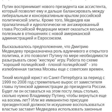
Путин воспринимает нового президента как ассистента,
который позволит ему и дальше балансировать между
либеральным и консервативным крылом российской
политической элиты. Кроме того, Медведев как
прагматичный и идеологически не ангажированный
глава Российской Федерации может оказаться весьма
полезным в отношениях с новой американской
администрацией и Евросоюзом.
Высказывалось предположение, что Дмитрию
Медведеву предназначена роль вдумчивого и открытого
политика, и это позволит Путину по мере необходимости
разыгрывать свою "жесткую" игру. Работа по схеме
"хороший полицейский - плохой полицейский" - это
излюбленная тактика Москвы еще с советских времен.
Тихий молодой юрист из Санкт-Петербурга за период с
1999 по 2008 год стремительно вырос от заместителя
главы путинской администрации до президента России.
Будет ли он оставаться на этом посту лишь столько,
сколько нужно Владимиру Путину, чтобы вернуться еще
на восемь лет? Или же имманентно присущее
президентской должности искушение воспользоваться
властью заставит Медведева использовать законные