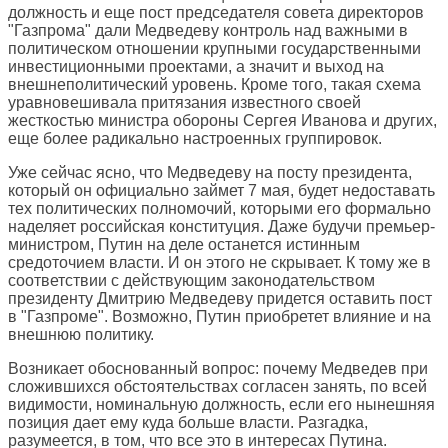
должность и еще пост председателя совета директоров
"Газпрома" дали Медведеву контроль над важными в
политическом отношении крупными государственными
инвестиционными проектами, а значит и выход на
внешнеполитический уровень. Кроме того, такая схема
уравновешивала притязания известного своей
жесткостью министра обороны Сергея Иванова и других,
еще более радикально настроенных группировок.
Уже сейчас ясно, что Медведеву на посту президента,
который он официально займет 7 мая, будет недоставать
тех политических полномочий, которыми его формально
наделяет российская конституция. Даже будучи премьер-
министром, Путин на деле останется истинным
средоточием власти. И он этого не скрывает. К тому же в
соответствии с действующим законодательством
президенту Дмитрию Медведеву придется оставить пост
в "Газпроме". Возможно, Путин приобретет влияние и на
внешнюю политику.
Возникает обоснованный вопрос: почему Медведев при
сложившихся обстоятельствах согласен занять, по всей
видимости, номинальную должность, если его нынешняя
позиция дает ему куда больше власти. Разгадка,
разумеется, в том, что все это в интересах Путина.