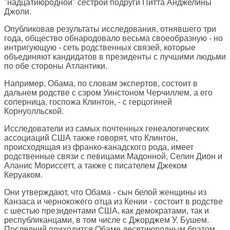
"надцатиюродной" сестрой подруги Питта Анджелины
Джоли.
Опубликовав результаты исследования, отнявшего три
года, общество обнародовало весьма своеобразную - но
интригующую - сеть родственных связей, которые
объединяют кандидатов в президенты с лучшими людьми
по обе стороны Атлантики.
Например, Обама, по словам экспертов, состоит в
дальнем родстве с сэром Уинстоном Черчиллем, а его
соперница, госпожа Клинтон, - с герцогиней
Корнуолльской.
Исследователи из самых почтенных генеалогических
ассоциаций США также говорят, что Клинтон,
происходящая из франко-канадского рода, имеет
родственные связи с певицами Мадонной, Селин Дион и
Аланис Мориссетт, а также с писателем Джеком
Керуаком.
Они утверждают, что Обама - сын белой женщины из
Канзаса и чернокожего отца из Кении - состоит в родстве
с шестью президентами США, как демократами, так и
республиканцами, в том числе с Джорджем У. Бушем.
Последний приходится Обаме десятиюродным братом.