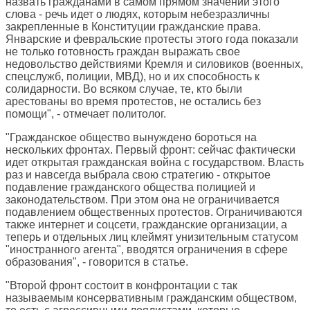
назвать гражданами в самом прямом значении этого
слова - речь идет о людях, которым небезразличны
закрепленные в Конституции гражданские права.
Январские и февральские протесты этого года показали
не только готовность граждан выражать свое
недовольство действиями Кремля и силовиков (военных,
спецслужб, полиции, МВД), но и их способность к
солидарности. Во всяком случае, те, кто были
арестованы во время протестов, не остались без
помощи", - отмечает политолог.
"Гражданское общество вынуждено бороться на
нескольких фронтах. Первый фронт: сейчас фактически
идет открытая гражданская война с государством. Власть
раз и навсегда выбрала свою стратегию - открытое
подавление гражданского общества полицией и
законодательством. При этом она не ограничивается
подавлением общественных протестов. Ограничиваются
также интернет и соцсети, гражданские организации, а
теперь и отдельных лиц клеймят унизительным статусом
"иностранного агента", вводятся ограничения в сфере
образования", - говорится в статье.
"Второй фронт состоит в конфронтации с так
называемым консервативным гражданским обществом,