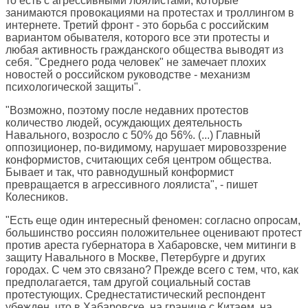
то есть с агрессивными лоялистами, которые
занимаются провокациями на протестах и троллингом в
интернете. Третий фронт - это борьба с российским
вариантом обывателя, которого все эти протесты и
любая активность гражданского общества выводят из
себя. "Среднего рода человек" не замечает плохих
новостей о российском руководстве - механизм
психологической защиты".
"Возможно, поэтому после недавних протестов
количество людей, осуждающих деятельность
Навального, возросло с 50% до 56%. (...) Главный
оппозиционер, по-видимому, нарушает мировоззрение
конформистов, считающих себя центром общества.
Бывает и так, что равнодушный конформист
превращается в агрессивного лоялиста", - пишет
Колесников.
"Есть еще один интересный феномен: согласно опросам,
большинство россиян положительнее оценивают протест
против ареста губернатора в Хабаровске, чем митинги в
защиту Навального в Москве, Петербурге и других
городах. С чем это связано? Прежде всего с тем, что, как
предполагается, там другой социальный состав
протестующих. Среднестатистический респондент
убежден, что в Хабаровске, на границе с Китаем, на