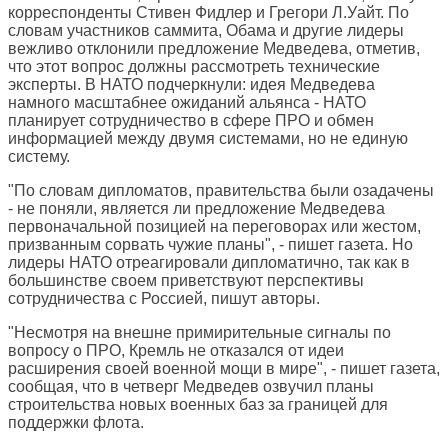
корреспонденты Стивен Фидлер и Грегори Л.Уайт. По
словам участников саммита, Обама и другие лидеры
вежливо отклонили предложение Медведева, отметив,
что этот вопрос должны рассмотреть технические
эксперты. В НАТО подчеркнули: идея Медведева
намного масштабнее ожиданий альянса - НАТО
планирует сотрудничество в сфере ПРО и обмен
информацией между двумя системами, но не единую
систему.
"По словам дипломатов, правительства были озадачены
- не поняли, является ли предложение Медведева
первоначальной позицией на переговорах или жестом,
призванным сорвать чужие планы", - пишет газета. Но
лидеры НАТО отреагировали дипломатично, так как в
большинстве своем приветствуют перспективы
сотрудничества с Россией, пишут авторы.
"Несмотря на внешне примирительные сигналы по
вопросу о ПРО, Кремль не отказался от идеи
расширения своей военной мощи в мире", - пишет газета,
сообщая, что в четверг Медведев озвучил планы
строительства новых военных баз за границей для
поддержки флота.