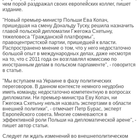
чем порой раздражал своих европейских коллег, пишет
издание.
"Новый премьер-министр Польши Ева Копач,
пришедшая на смену Дональду Туску, решила назначить
главой польской дипломатии Гжегожа Схетыну,
тяжеловеса "Гражданской платформы",
правоцентристской партии, пришедшей к власти.
Распространено мнение о том, что у него недостаточно
большой опыт в международных делах, даже несмотря
на то, что с 2011 года он возглавлял комиссию по
иностранным делам в польском парламенте", - говорится
в статье.
"Мы вступаем на Украине в фазу политических
переговоров. В данном контексте немного неудобно
иметь команду, недостаточно компетентную в вопросах
дипломатии. Ни премьер-министра Еву Копач, ни
Гжегожа Схетыну нельзя назвать экспертами в области
внешней политики", - отмечает Петр Бурас, эксперт
Европейского совета. Многие сомневаются в
эффективной роли Польши на дипломатической арене", -
пишет автор статьи.
Следует ли ждать изменений во внешнеполитическом