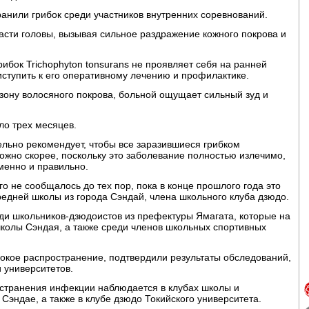
анили грибок среди участников внутренних соревнований.
ласти головы, вызывая сильное раздражение кожного покрова и
рибок Trichophyton tonsurans не проявляет себя на ранней
иступить к его оперативному лечению и профилактике.
 зону волосяного покрова, больной ощущает сильный зуд и
ло трех месяцев.
льно рекомендует, чтобы все заразившиеся грибком
можно скорее, поскольку это заболевание полностью излечимо,
менно и правильно.
о не сообщалось до тех пор, пока в конце прошлого года это
едней школы из города Сэндай, члена школьного клуба дзюдо.
ди школьников-дзюдоистов из префектуры Ямагата, которые на
колы Сэндая, а также среди членов школьных спортивных
рокое распространение, подтвердили результаты обследований,
 университетов.
странения инфекции наблюдается в клубах школы и
Сэндае, а также в клубе дзюдо Токийского университета.