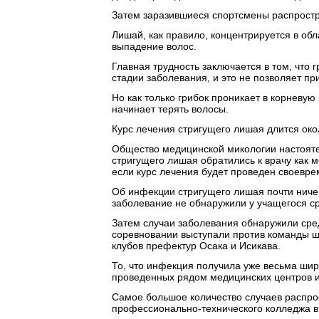
Затем заразившиеся спортсмены распростр
Лишай, как правило, концентрируется в об
выпадение волос.
Главная трудность заключается в том, что г
стадии заболевания, и это не позволяет пр
Но как только грибок проникает в корневую
начинает терять волосы.
Курс лечения стригущего лишая длится око
Общество медицинской микологии настояте
стригущего лишая обратились к врачу как 
если курс лечения будет проведен своевре
Об инфекции стригущего лишая почти ничег
заболевание не обнаружили у учащегося ср
Затем случаи заболевания обнаружили сре
соревновании выступали против команды ш
клубов префектур Осака и Исикава.
То, что инфекция получила уже весьма ши
проведенных рядом медицинских центров и
Самое большое количество случаев распро
профессионально-технического колледжа в 