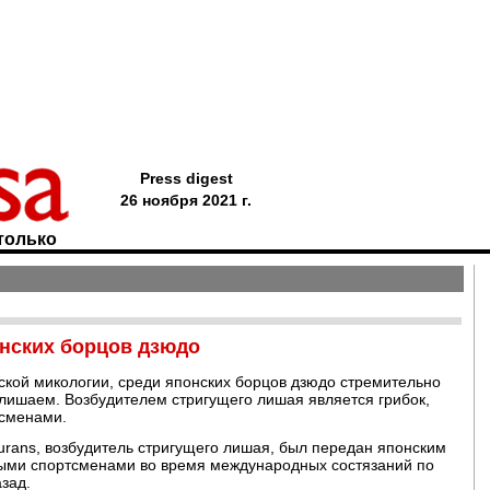
Press digest
26 ноября 2021 г.
только
нских борцов дзюдо
кой микологии, среди японских борцов дзюдо стремительно
лишаем. Возбудителем стригущего лишая является грибок,
сменами.
nsurans, возбудитель стригущего лишая, был передан японским
нными спортсменами во время международных состязаний по
зад.