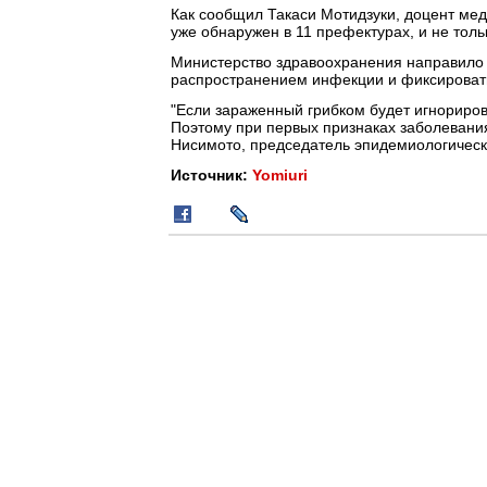
Как сообщил Такаси Мотидзуки, доцент мед
уже обнаружен в 11 префектурах, и не толь
Министерство здравоохранения направило 
распространением инфекции и фиксировать
"Если зараженный грибком будет игнориров
Поэтому при первых признаках заболевания
Нисимото, председатель эпидемиологическ
Источник:
Yomiuri