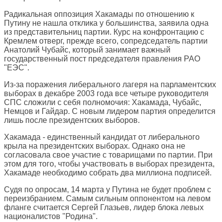
Радикальная оппозиция Хакамады по отношению к
Путину не нашла отклика у большинства, заявила одна
из представительниц партии. Курс на конфронтацию с
Кремлем отверг, прежде всего, сопредседатель партии
Анатолий Чубайс, который занимает важный
государственный пост председателя правления РАО
"ЕЭС".
Из-за поражения либерального лагеря на парламентских
выборах в декабре 2003 года все четыре руководителя
СПС сложили с себя полномочия: Хакамада, Чубайс,
Немцов и Гайдар. С новым лидером партия определится
лишь после президентских выборов.
Хакамада - единственный кандидат от либерального
крыла на президентских выборах. Однако она не
согласовала свое участие с товарищами по партии. При
этом для того, чтобы участвовать в выборах президента,
Хакамаде необходимо собрать два миллиона подписей.
Судя по опросам, 14 марта у Путина не будет проблем с
переизбранием. Самым сильным оппонентом на левом
фланге считается Сергей Глазьев, лидер блока левых
националистов "Родина".