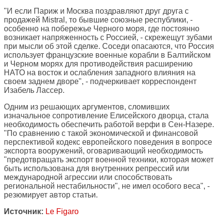
"И если Париж и Москва поздравляют друг друга с
продажей Mistral, то бывшие союзные республики, -
особенно на побережье Черного моря, где постоянно
возникает напряженность с Россией, - скрежещут зубами
при мысли об этой сделке. Соседи опасаются, что Россия
использует французские военные корабли в Балтийском
и Черном морях для противодействия расширению
НАТО на восток и ослабления западного влияния на
своем заднем дворе", - подчеркивает корреспондент
Изабель Лассер.
Одним из решающих аргументов, сломивших
изначальное сопротивление Елисейского дворца, стала
необходимость обеспечить работой верфи в Сен-Назере.
"По сравнению с такой экономической и финансовой
перспективой кодекс европейского поведения в вопросе
экспорта вооружений, оговаривающий необходимость
"предотвращать экспорт военной техники, которая может
быть использована для внутренних репрессий или
международной агрессии или способствовать
региональной нестабильности", не имел особого веса", -
резюмирует автор статьи.
Источник:
Le Figaro