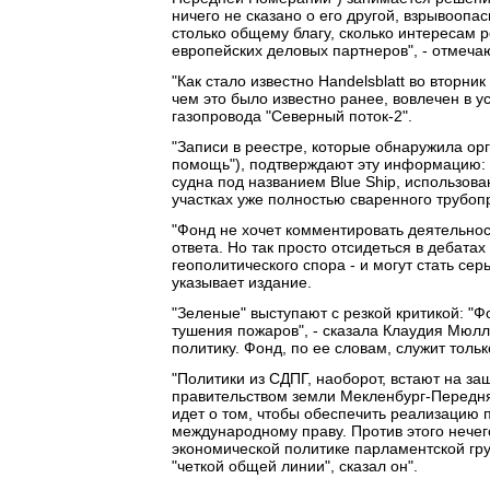
ничего не сказано о его другой, взрывоопа
столько общему благу, сколько интересам 
европейских деловых партнеров", - отмеча
"Как стало известно Handelsblatt во вторн
чем это было известно ранее, вовлечен в у
газопровода "Северный поток-2".
"Записи в реестре, которые обнаружила ор
помощь"), подтверждают эту информацию: 
судна под названием Blue Ship, использов
участках уже полностью сваренного трубоп
"Фонд не хочет комментировать деятельност
ответа. Но так просто отсидеться в дебатах
геополитического спора - и могут стать се
указывает издание.
"Зеленые" выступают с резкой критикой: "Ф
тушения пожаров", - сказала Клаудия Мюлл
политику. Фонд, по ее словам, служит тольк
"Политики из СДПГ, наоборот, встают на з
правительством земли Мекленбург-Передня
идет о том, чтобы обеспечить реализацию 
международному праву. Против этого нечего
экономической политике парламентской гр
"четкой общей линии", сказал он".