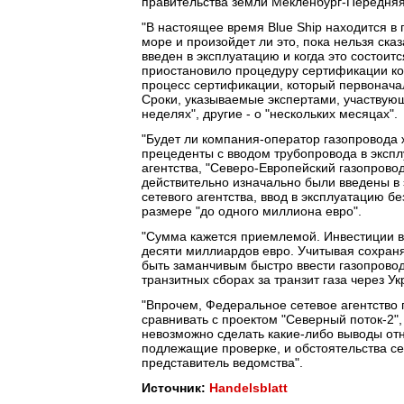
правительства земли Мекленбург-Передняя
"В настоящее время Blue Ship находится в 
море и произойдет ли это, пока нельзя ска
введен в эксплуатацию и когда это состои
приостановило процедуру сертификации ком
процесс сертификации, который первоначал
Сроки, указываемые экспертами, участвующ
неделях", другие - о "нескольких месяцах".
"Будет ли компания-оператор газопровода 
прецеденты с вводом трубопровода в эксп
агентства, "Северо-Европейский газопровод
действительно изначально были введены в
сетевого агентства, ввод в эксплуатацию 
размере "до одного миллиона евро".
"Сумма кажется приемлемой. Инвестиции в 
десяти миллиардов евро. Учитывая сохран
быть заманчивым быстро ввести газопровод
транзитных сборах за транзит газа через Ук
"Впрочем, Федеральное сетевое агентство п
сравнивать с проектом "Северный поток-2", 
невозможно сделать какие-либо выводы от
подлежащие проверке, и обстоятельства се
представитель ведомства".
Источник:
Handelsblatt