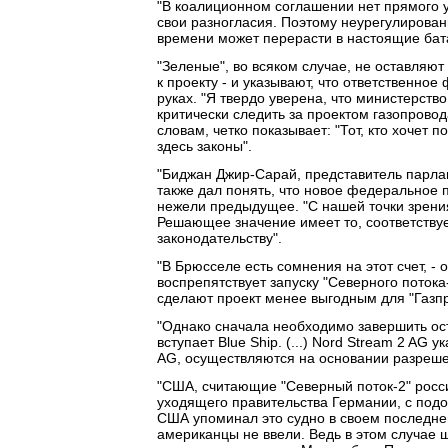
"В коалиционном соглашении нет прямого 
свои разногласия. Поэтому неурегулирован
времени может перерасти в настоящие батал
"Зеленые", во всяком случае, не оставляют
к проекту - и указывают, что ответственно
руках. "Я твердо уверена, что министерств
критически следить за проектом газопрово
словам, четко показывает: "Тот, кто хочет
здесь законы".
"Биджан Джир-Сарай, представитель парла
также дал понять, что новое федеральное 
нежели предыдущее. "С нашей точки зрения,
Решающее значение имеет то, соответству
законодательству".
"В Брюсселе есть сомнения на этот счет, - 
воспрепятствует запуску "Северного поток
сделают проект менее выгодным для "Газп
"Однако сначала необходимо завершить ост
вступает Blue Ship. (...) Nord Stream 2 AG 
AG, осуществляются на основании разреше
"США, считающие "Северный поток-2" росс
уходящего правительства Германии, с подо
США упоминал это судно в своем последнем
американцы не ввели. Ведь в этом случае 