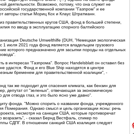
сной деятельности. Возможно, потому, что она служит не
российской государственной компании "Газпром" и ее
ют авторы статьи Мориц Кох и Клаус Штратманн.
ик из правительственных кругов США, фонд в большей степени,
силия по вводу в эксплуатацию спорного балтийского
ганизация Deutsche Umwelthilfe (DUH, "Немецкая экологическая
с 1 июля 2021 года фонд является владельцем грузового
ание которого предназначено для засыпки породы на отдельных
ровода".
ь в интересах "Газпрома". Вопрос Handelsblatt он оставил без
 не удастся. Фонд и его Blue Ship находятся в центре
рьезным бременем для правительственной коалиции", -
онд так же подходит для спасения климата, как бензин для
ер, депутат от "зеленых", отвечающая за экономическую
о для отвода глаз, и это было ясно уже давно".
ащиту фонда. "Можно спорить о названии фонда, учрежденного
я Померания. Однако смысл и цель организации ясны: речь
проекта, несмотря на санкции США, которые противоречат
 возразить", - сказал Бернд Вестфаль, спикер по
уппы СДПГ. В отношении санкций США коалиция следует