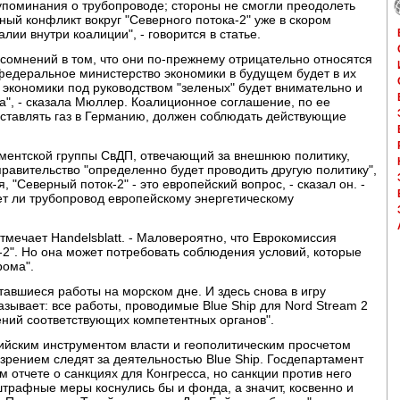
упоминания о трубопроводе; стороны не смогли преодолеть
ный конфликт вокруг "Северного потока-2" уже в скором
ии внутри коалиции", - говорится в статье.
 сомнений в том, что они по-прежнему отрицательно относятся
е федеральное министерство экономики в будущем будет в их
о экономики под руководством "зеленых" будет внимательно и
да", - сказала Мюллер. Коалиционное соглашение, по ее
 поставлять газ в Германию, должен соблюдать действующие
ментской группы СвДП, отвечающий за внешнюю политику,
правительство "определенно будет проводить другую политику",
 "Северный поток-2" - это европейский вопрос, - сказал он. -
ет ли трубопровод европейскому энергетическому
отмечает Handelsblatt. - Маловероятно, что Еврокомиссия
а-2". Но она может потребовать соблюдения условий, которые
рома".
авшиеся работы на морском дне. И здесь снова в игру
указывает: все работы, проводимые Blue Ship для Nord Stream 2
ний соответствующих компетентных органов".
ийским инструментом власти и геополитическим просчетом
зрением следят за деятельностью Blue Ship. Госдепартамент
 отчете о санкциях для Конгресса, но санкции против него
штрафные меры коснулись бы и фонда, а значит, косвенно и