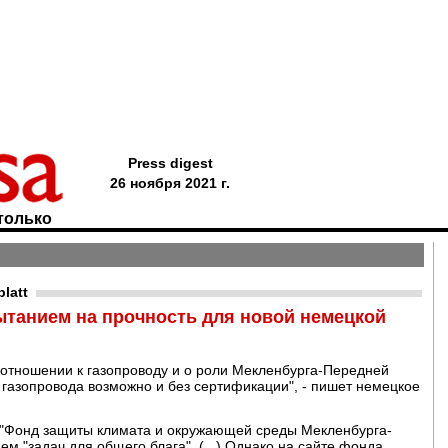
Press digest
26 ноября 2021 г.
только
latt
ытанием на прочность для новой немецкой
 отношении к газопроводу и о роли Мекленбурга-Передней
газопровода возможно и без сертификации", - пишет немецкое
V ("Фонд защиты климата и окружающей среды Мекленбурга-
 "задач для общего блага". (...) Однако на сайте фонда