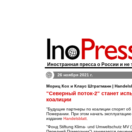
Иностранная пресса о России и не 
26 ноября 2021 г.
Мориц Кох и Клаус Штратманн | Handelsb
"Северный поток-2" станет исп
коалиции
"Будущие партнеры по коалиции спорят об
Померании. При этом начать эксплуатацию 
издание
Handelsblatt
.
"Фонд Stiftung Klima- und Umweltschutz M
Передней Померании") занимается решением