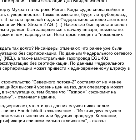
 Померания. Такой эскалации Джо Байден избегает".
порту Мукран на острове Рюген. Когда судно снова выйдет в
зать с уверенностью. Также неизвестно, будет ли трубопровод
тся. В начале прошлой недели Федеральное сетевое агентство
пании Nord Stream 2 AG. (...) Насколько был приостановлен
ьно должен был завершиться к началу января, неизвестно.
ими в нем, варьируются. Некоторые говорят о "нескольких
ждать так долго? Инсайдеры отмечают, что ранее уже были
луатацию без сертификации. По данным Федерального сетевого
" (NEL), а также магистральный газопровод EGL 401
 эксплуатацию без сертификации. По данным Федерального
без сертификации может привести к единовременному штрафу в
строительство "Северного потока-2" составляют не менее
яющийся высокий уровень цен на газ, для оператора может
 в эксплуатацию, тем более что "Газпром" сэкономит на
раину", - отмечает издание.
одчеркивает, что эти два давних случая никак нельзя
- пишет Handelsblatt в заключение. - "Из этих двух случаев
носительно нынешних или будущих процедур. Компании,
ртификации слишком сильно отличаются", - сказал