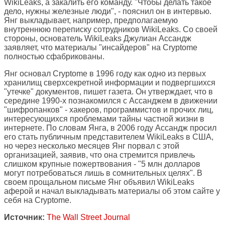
WikiLeaks, а закалить его команду. "Чтобы делать такое
дело, нужны железные люди", - пояснил он в интервью.
Янг выкладывает, например, предполагаемую
внутреннюю переписку сотрудников WikiLeaks. Со своей
стороны, основатель WikiLeaks Джулиан Ассандж
заявляет, что материалы "инсайдеров" на Cryptome
полностью сфабрикованы.
Янг основал Cryptome в 1996 году как одно из первых
хранилищ сверхсекретной информации и подвергшихся
"утечке" документов, пишет газета. Он утверждает, что в
середине 1990-х познакомился с Ассанджем в движении
"шифропанков" - хакеров, программистов и прочих лиц,
интересующихся проблемами тайны частной жизни в
интернете. По словам Янга, в 2006 году Ассандж просил
его стать публичным представителем WikiLeaks в США,
но через несколько месяцев Янг порвал с этой
организацией, заявив, что она стремится привлечь
слишком крупные пожертвования - "5 млн долларов
могут потребоваться лишь в сомнительных целях". В
своем прощальном письме Янг объявил WikiLeaks
аферой и начал выкладывать материалы об этом сайте у
себя на Cryptome.
Источник:
The Wall Street Journal