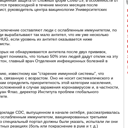
вакцинная защита от сложных форм Covid-19, в особенности от
ается превосходной в течение многих месяцев после
ист, руководитель центра вакцинологии Университетских
 Исключение составляют люди с ослабленным иммунитетом, по
ди вырабатывают так мало антител, что им уже несколько
в HUG, если уровень их антител оказывается ниже
листы.
орых не обнаруживаются антитела после двух прививок,
дует понимать, что только 50% этих людей дадут отклик на эту
нтон, главный врач Отделения инфекционных болезней в
нию, известному как "старение иммунной системы", что
 связанную с возрастом. Оно не носит систематического и
нам определить приоритетность этой категории населения,
осложнений в случае заражения коронавирусом и, в частности,
туан Флао, директор Института проблем глобального
ете.
 докладе CDC, выпущенном в начале октября, рассматривалась
с ослабленным иммунитетом, вакцинированных третьими
ез специальный портал должны были указать, испытали ли они
ных реакциях (боль или покраснение в руке и т. д.)