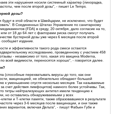
учаев эти нарушения носили системный характер (лихорадка,
частоты, чем после второй дозы", - пишет Le Temps.
терной дозы?
и будут в этой области в Швейцарии, не исключено, что будет
ровать". В Соединенных Штатах Управление по санитарному
медикаментов (FDA) в среду, 20 октября, дало согласие на то,
 или от 18 до 64 лет с факторами риска смогут получать
ачестве бустерной дозы уже через 6 месяцев после второй
 - сообщает издание.
ности и эффективности такого рода смеси остаются
редварительному исследованию, проведенному с участием 458
отзывы - независимо от того, какая это вакцина Moderna,
- по всей видимости, переносятся хорошо", - говорится далее.
ин?
а (способные перехватывать вирусы до того, как они
тности, вакцинацией, не обязательно обладают большой
цию к уменьшению спустя несколько месяцев. Так называемые
 за счет действия лимфоцитов) намного более устойчивы. Так,
что титры нейтрализующих антител имели тенденцию к
ии, но оставались обнаруживаемыми у всех
-клетки и Т-клетки памяти, также образовавшиеся в результате
частоте через 3-6 месяцев после вакцинации, и они также
них вариантов, включая Дельта", - пишут Фабьен Губе и