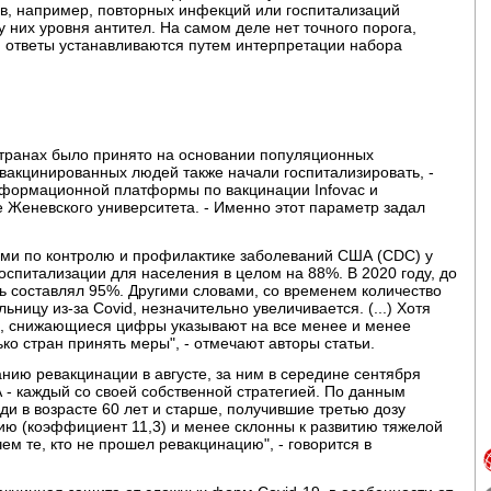
ов, например, повторных инфекций или госпитализаций
 них уровня антител. На самом деле нет точного порога,
 ответы устанавливаются путем интерпретации набора
странах было принято на основании популяционных
 вакцинированных людей также начали госпитализировать, -
нформационной платформы по вакцинации Infovac и
 Женевского университета. - Именно этот параметр задал
ми по контролю и профилактике заболеваний США (CDC) у
 госпитализации для населения в целом на 88%. В 2020 году, до
ль составлял 95%. Другими словами, со временем количество
ицу из-за Сovid, незначительно увеличивается. (...) Хотя
и, снижающиеся цифры указывают на все менее и менее
ко стран принять меры", - отмечают авторы статьи.
анию ревакцинации в августе, за ним в середине сентября
- каждый со своей собственной стратегией. По данным
ди в возрасте 60 лет и старше, получившие третью дозу
ю (коэффициент 11,3) и менее склонны к развитию тяжелой
м те, кто не прошел ревакцинацию", - говорится в