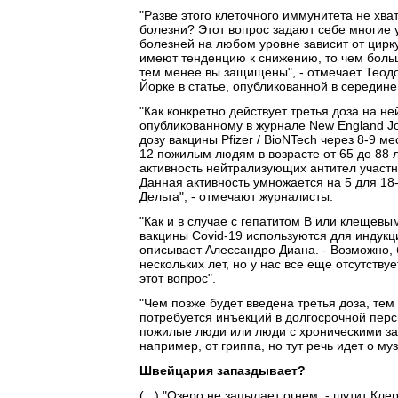
"Разве этого клеточного иммунитета не хва
болезни? Этот вопрос задают себе многие у
болезней на любом уровне зависит от цирк
имеют тенденцию к снижению, то чем боль
тем менее вы защищены", - отмечает Теодо
Йорке в статье, опубликованной в середине
"Как конкретно действует третья доза на 
опубликованному в журнале New England Jou
дозу вакцины Pfizer / BioNTech через 8-9 м
12 пожилым людям в возрасте от 65 до 88 л
активность нейтрализующих антител участн
Данная активность умножается на 5 для 18-
Дельта", - отмечают журналисты.
"Как и в случае с гепатитом В или клещев
вакцины Covid-19 используются для индукци
описывает Алессандро Диана. - Возможно, 
нескольких лет, но у нас все еще отсутству
этот вопрос".
"Чем позже будет введена третья доза, те
потребуется инъекций в долгосрочной персп
пожилые люди или люди с хроническими за
например, от гриппа, но тут речь идет о му
Швейцария запаздывает?
(...) "Озеро не запылает огнем, - шутит Кл