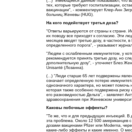
(...) "Имеющиеся данные показывают, что 
тех, которые требуют госпитализации, ост
вакцинации", - комментирует Клер-Анн Зигр
больниц Женевы (HUG).
На кого подействует третья доза?
"Ответы варьируются от страны к стране.
их поводу все приходят к согласию. Эти лю
месяцев вводят третью дозу, в частности, 
определенного порога", - указывают журна
"Людям с ослабленным иммунитетом, у кот
рекомендуется принять третью дозу, но сле
дополнительную дозу", - уточняет Блез Же
Unisanté (Лозанна).
(...) "Люди старше 65 лет подвержены явле
означает определенную потерю иммунитета,
однозначного характера, но может помочь 
которая также особенно подвержена риску 
его разновидностью Дельта", - заявляет Ан
здравоохранения при Женевском университ
Каковы побочные эффекты?
"Те же, что и для предыдущих инъекций. В
эта проблема. Около 12 500 американцев 
дозами вакцинами Pfizer или Moderna, чер
какие-либо эффекты и какие именно. О мест