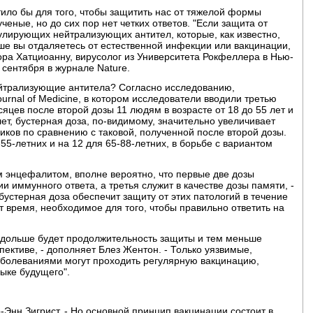
тило бы для того, чтобы защитить нас от тяжелой формы
ченые, но до сих пор нет четких ответов. "Если защита от
улирующих нейтрализующих антител, которые, как известно,
ше вы отдаляетесь от естественной инфекции или вакцинации,
ра Хатциоанну, вирусолог из Университета Рокфеллера в Нью-
 сентября в журнале Nature.
нейтрализующие антитела? Согласно исследованию,
rnal of Medicine, в котором исследователи вводили третью
есяцев после второй дозы 11 людям в возрасте от 18 до 55 лет и
ет, бустерная доза, по-видимому, значительно увеличивает
иков по сравнению с таковой, полученной после второй дозы.
55-летних и на 12 для 65-88-летних, в борьбе с вариантом
ым энцефалитом, вполне вероятно, что первые две дозы
и иммунного ответа, а третья служит в качестве дозы памяти, -
бустерная доза обеспечит защиту от этих патологий в течение
ет время, необходимое для того, чтобы правильно ответить на
м дольше будет продолжительность защиты и тем меньше
ективе, - дополняет Блез Жентон. - Только уязвимые,
болеваниями могут проходить регулярную вакцинацию,
зыке будущего".
ер-Энн Зигрист. - Но основной принцип вакцинации состоит в