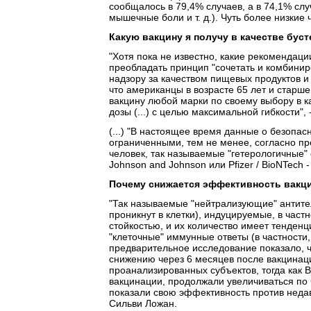
сообщалось в 79,4% случаев, а в 74,1% сл
мышечные боли и т. д.). Чуть более низкие 
Какую вакцину я получу в качестве бус
"Хотя пока не известно, какие рекомендаци
преобладать принцип "сочетать и комбини
надзору за качеством пищевых продуктов и 
что американцы в возрасте 65 лет и старше
вакцину любой марки по своему выбору в к
дозы (...) с целью максимальной гибкости",
(...) "В настоящее время данные о безопас
ограниченными, тем не менее, согласно п
человек, так называемые "гетерологичные" 
Johnson and Johnson или Pfizer / BioNTech 
Почему снижается эффективность вакц
"Так называемые "нейтрализующие" антител
проникнут в клетки), индуцируемые, в час
стойкостью, и их количество имеет тенден
"клеточные" иммунные ответы (в частности,
предварительное исследование показало, 
снижению через 6 месяцев после вакцинац
проанализированных субъектов, тогда как В
вакцинации, продолжали увеличиваться по 
показали свою эффективность против недав
Сильви Ложан.