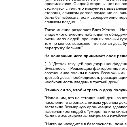
профилактике. С одной стороны, нет осно
столкнутся с тем, что иммунитет, вызванный
стороны, слишком долгое ожидание означал
было бы избежать, если своевременно пере
слишком поздно... ".
Такое мнение разделяет Блез Жентон: "На
эпидемиологические наблюдения обнадежив
очень мало людей, прошедших полный курс 
тем не менее, возможно, что третья доза 
перегрузку больниц".
На основании чего принимает свое реш
(...) "Детали текущей процедуры конфиден
Swissmedic. - Решающим фактором является
соотношение пользы и риска. Возможными 
третьей дозы, необходимость ревакцинаци
необходимость введения третьей дозы".
Этично ли то, чтобы третью дозу получ
"Напомним, что на сегодняшний день во вс
населения в странах с низким уровнем дох
заставило Всемирную организацию здравоо
исключением людей с "умеренно или сильн
были иммунизированы вакцинами китайских 
"Никто не находится в безопасности, пока в