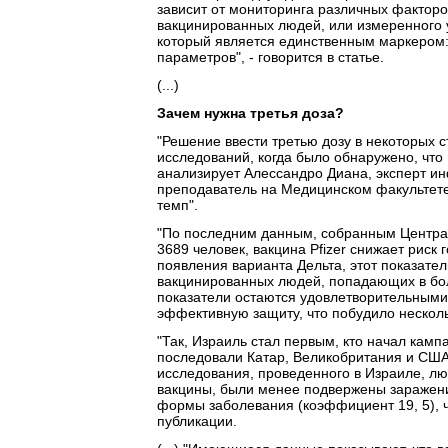
зависит от мониторинга различных фактор
вакцинированных людей, или измеренного у
который является единственным маркером:
параметров", - говорится в статье.
(...)
Зачем нужна третья доза?
"Решение ввести третью дозу в некоторых 
исследований, когда было обнаружено, что
анализирует Алессандро Диана, эксперт и
преподаватель на Медицинском факультете
темп".
"По последним данным, собранным Центра
3689 человек, вакцина Pfizer снижает риск
появления варианта Дельта, этот показате
вакцинированных людей, попадающих в больн
показатели остаются удовлетворительным
эффективную защиту, что побудило несколь
"Так, Израиль стал первым, кто начал камп
последовали Катар, Великобритания и США 
исследования, проведенного в Израиле, лю
вакцины, были менее подвержены заражени
формы заболевания (коэффициент 19, 5), че
публикации.