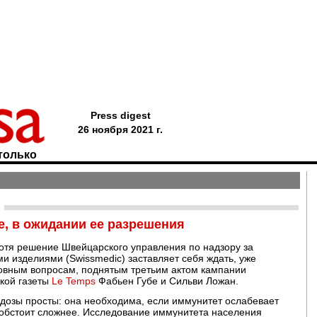
Press digest
26 ноября 2021 г.
только
е, в ожидании ее разрешения
 Хотя решение Швейцарского управления по надзору за
 изделиями (Swissmedic) заставляет себя ждать, уже
овным вопросам, поднятым третьим актом кампании
ской газеты
Le Temps
Фабьен Губе и Сильви Ложан.
ей дозы просты: она необходима, если иммунитет ослабевает
е обстоит сложнее. Исследование иммунитета населения