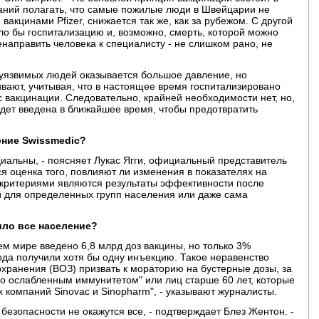
ваний полагать, что самые пожилые люди в Швейцарии не
 вакцинами Pfizer, снижается так же, как за рубежом. С другой
о бы госпитализацию и, возможно, смерть, которой можно
направить человека к специалисту - не слишком рано, не
 уязвимых людей оказывается большое давление, но
ают, учитывая, что в настоящее время госпитализировано
вакцинации. Следовательно, крайней необходимости нет, но,
будет введена в ближайшее время, чтобы предотвратить
ение Swissmedic?
циальны, - поясняет Лукас Ягги, официальный представитель
 оценка того, повлияют ли изменения в показателях на
критериями являются результаты эффективности после
и для определенных групп населения или даже сама
ило все население?
ем мире введено 6,8 млрд доз вакцины, но только 3%
ода получили хотя бы одну инъекцию. Такое неравенство
хранения (ВОЗ) призвать к мораторию на бустерные дозы, за
о ослабленным иммунитетом" или лиц старше 60 лет, которые
компаний Sinovac и Sinopharm", - указывают журналисты.
 безопасности не окажутся все, - подтверждает Блез Жентон. -