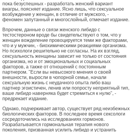
пока безуспешных - разработать женский вариант
виагры, поясняет издание. Ясно лишь, что сексуальное
возбуждение у женщин, в отличие от мужского, -
феномен запутанный и многослойный, отмечает издание.
Впрочем, данные о связи женского либидо с
тестостероном вроде бы свидетельствуют о том, что у
женщин вожделение провоцируется теми же факторами,
что и у мужчин, - биохимическими реакциями организма.
Но психологи решительно не согласны. На их взгляд,
сексуальность женщины зависит не только от состояния
организма, но и от эмоциональных и социальных
факторов, а также от отношений с постоянным
партнером. "Если вы невысокого мнения о своей
внешности, выросли в чопорной семье, начали
сексуальную жизнь с неудачного опыта либо ваш
партнер эгоистичен, ленив или попросту неприятный тип,
ваше либидо наверняка будет стремиться к нулю", -
предрекает издание.
Однако, подчеркивает автор, существует ряд неизбежных
биологических факторов. В последнее время сексологи
сосредоточились на исследованиях гормонов.
Разрабатывается гормональная терапия нового
поколения, призванная усилить либидо и устранить