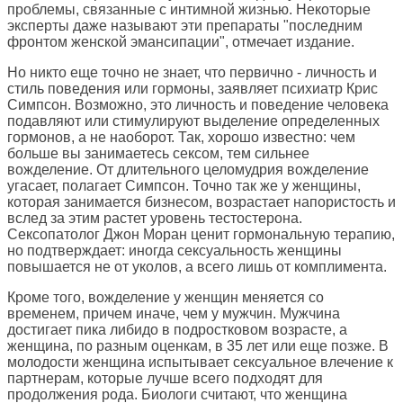
проблемы, связанные с интимной жизнью. Некоторые
эксперты даже называют эти препараты "последним
фронтом женской эмансипации", отмечает издание.
Но никто еще точно не знает, что первично - личность и
стиль поведения или гормоны, заявляет психиатр Крис
Симпсон. Возможно, это личность и поведение человека
подавляют или стимулируют выделение определенных
гормонов, а не наоборот. Так, хорошо известно: чем
больше вы занимаетесь сексом, тем сильнее
вожделение. От длительного целомудрия вожделение
угасает, полагает Симпсон. Точно так же у женщины,
которая занимается бизнесом, возрастает напористость и
вслед за этим растет уровень тестостерона.
Сексопатолог Джон Моран ценит гормональную терапию,
но подтверждает: иногда сексуальность женщины
повышается не от уколов, а всего лишь от комплимента.
Кроме того, вожделение у женщин меняется со
временем, причем иначе, чем у мужчин. Мужчина
достигает пика либидо в подростковом возрасте, а
женщина, по разным оценкам, в 35 лет или еще позже. В
молодости женщина испытывает сексуальное влечение к
партнерам, которые лучше всего подходят для
продолжения рода. Биологи считают, что женщина