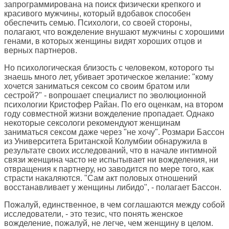
запрограммирована на поиск физически крепкого и
красивого мужчины, который вдобавок способен
обеспечить семью. Психологи, со своей стороны,
полагают, что вожделение внушают мужчины с хорошими
генами, в которых женщины видят хороших отцов и
верных партнеров.
Но психологическая близость с человеком, которого ты
знаешь много лет, убивает эротическое желание: "кому
хочется заниматься сексом со своим братом или
сестрой?" - вопрошает специалист по эволюционной
психологии Кристофер Райан. По его оценкам, на втором
году совместной жизни вожделение пропадает. Однако
некоторые сексологи рекомендуют женщинам
заниматься сексом даже через "не хочу". Розмари Бассон
из Университета Британской Колумбии обнаружила в
результате своих исследований, что в начале интимной
связи женщина часто не испытывает ни вожделения, ни
отвращения к партнеру, но заводится по мере того, как
страсти накаляются. "Сам акт половых отношений
восстанавливает у женщины либидо", - полагает Бассон.
Пожалуй, единственное, в чем соглашаются между собой
исследователи, - это тезис, что понять женское
вожделение, пожалуй, не легче, чем женщину в целом.