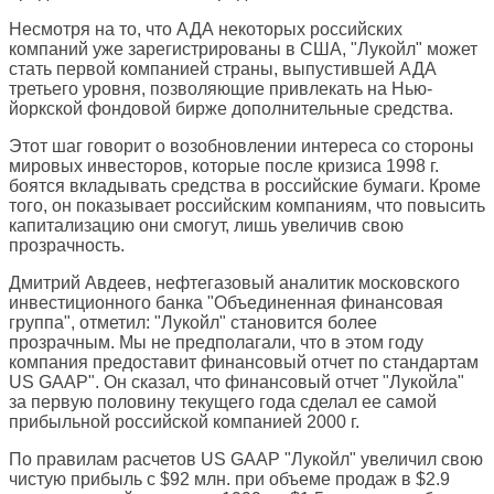
Несмотря на то, что АДА некоторых российских
компаний уже зарегистрированы в США, "Лукойл" может
стать первой компанией страны, выпустившей АДА
третьего уровня, позволяющие привлекать на Нью-
йоркской фондовой бирже дополнительные средства.
Этот шаг говорит о возобновлении интереса со стороны
мировых инвесторов, которые после кризиса 1998 г.
боятся вкладывать средства в российские бумаги. Кроме
того, он показывает российским компаниям, что повысить
капитализацию они смогут, лишь увеличив свою
прозрачность.
Дмитрий Авдеев, нефтегазовый аналитик московского
инвестиционного банка "Объединенная финансовая
группа", отметил: "Лукойл" становится более
прозрачным. Мы не предполагали, что в этом году
компания предоставит финансовый отчет по стандартам
US GAAP". Он сказал, что финансовый отчет "Лукойла"
за первую половину текущего года сделал ее самой
прибыльной российской компанией 2000 г.
По правилам расчетов US GAAP "Лукойл" увеличил свою
чистую прибыль с $92 млн. при объеме продаж в $2.9